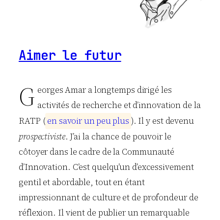
Aimer le futur
G
eorges Amar a longtemps dirigé les
activités de recherche et d’innovation de la
RATP (
e
n
s
a
v
o
i
r
u
n
p
e
u
p
l
u
s
). Il y est devenu
prospectiviste
. J’ai la chance de pouvoir le
côtoyer dans le cadre de la Communauté
d’Innovation. C’est quelqu’un d’excessivement
gentil et abordable, tout en étant
impressionnant de culture et de profondeur de
réflexion. Il vient de publier un remarquable