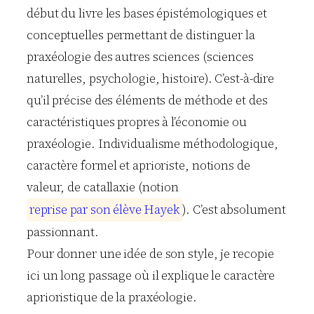
début du livre les bases épistémologiques et
conceptuelles permettant de distinguer la
praxéologie des autres sciences (sciences
naturelles, psychologie, histoire). C’est-à-dire
qu’il précise des éléments de méthode et des
caractéristiques propres à l’économie ou
praxéologie. Individualisme méthodologique,
caractère formel et aprioriste, notions de
valeur, de catallaxie (notion
r
e
p
r
i
s
e
p
a
r
s
o
n
é
l
è
v
e
H
a
y
e
k
). C’est absolument
passionnant.
Pour donner une idée de son style, je recopie
ici un long passage où il explique le caractère
aprioristique de la praxéologie.