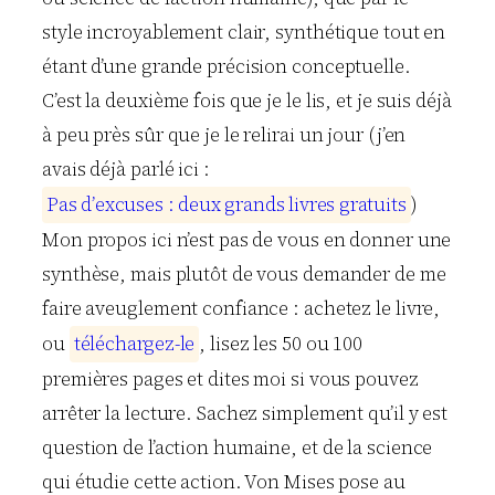
style incroyablement clair, synthétique tout en
étant d’une grande précision conceptuelle.
C’est la deuxième fois que je le lis, et je suis déjà
à peu près sûr que je le relirai un jour (j’en
avais déjà parlé ici :
P
a
s
d
’
e
x
c
u
s
e
s
:
d
e
u
x
g
r
a
n
d
s
l
i
v
r
e
s
g
r
a
t
u
i
t
s
)
Mon propos ici n’est pas de vous en donner une
synthèse, mais plutôt de vous demander de me
faire aveuglement confiance : achetez le livre,
ou
t
é
l
é
c
h
a
r
g
e
z
-
l
e
, lisez les 50 ou 100
premières pages et dites moi si vous pouvez
arrêter la lecture. Sachez simplement qu’il y est
question de l’action humaine, et de la science
qui étudie cette action. Von Mises pose au