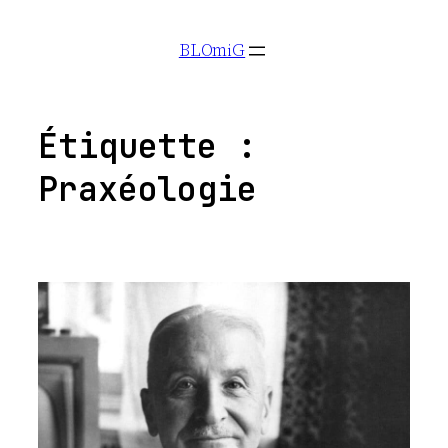
Aller
BLOmiG
au
contenu
Étiquette :
Praxéologie