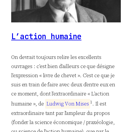
L’action humaine
On devrait toujours relire les excellents
ouvrages : c’est bien d’ailleurs ce que désigne
l’expression « livre de chevet ». C’est ce que je
suis en train de faire avec deux d’entre eux en
ce moment, dont l’extraordinaire « L’action
1
humaine », de
L
u
d
w
i
g
V
o
n
M
i
s
e
s
. Il est
extraordinaire tant par l’ampleur du propos
(fonder la science économique / praxéologie,
ou science de l’action humaine), que par le