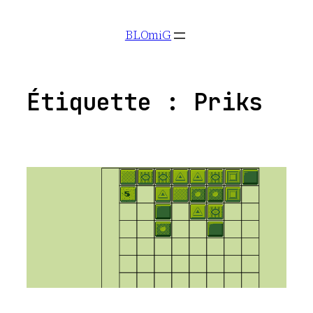
Aller
BLOmiG
au
contenu
Étiquette :
Priks