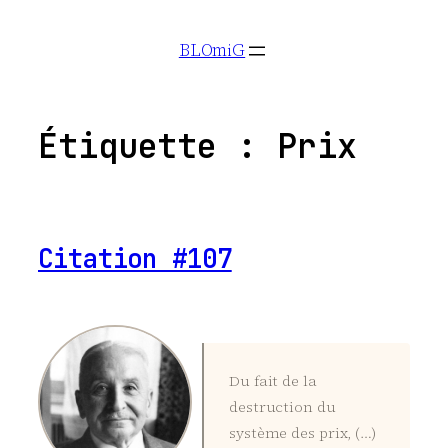
Aller
BLOmiG
au
contenu
Étiquette :
Prix
Citation #107
Du fait de la
destruction du
système des prix, (…)