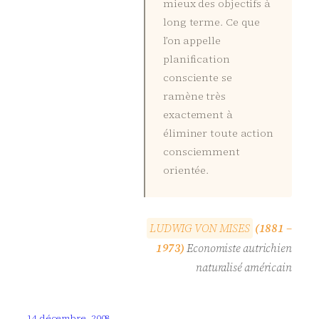
mieux des objectifs à
long terme. Ce que
l’on appelle
planification
consciente se
ramène très
exactement à
éliminer toute action
consciemment
orientée.
L
U
D
W
I
G
V
O
N
M
I
S
E
S
(1881 –
1973)
Economiste autrichien
naturalisé américain
14 décembre, 2008