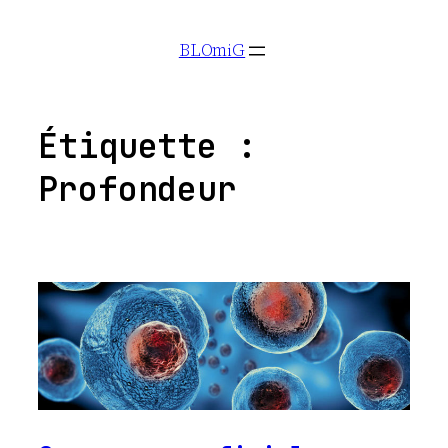
Aller
BLOmiG
au
contenu
Étiquette :
Profondeur