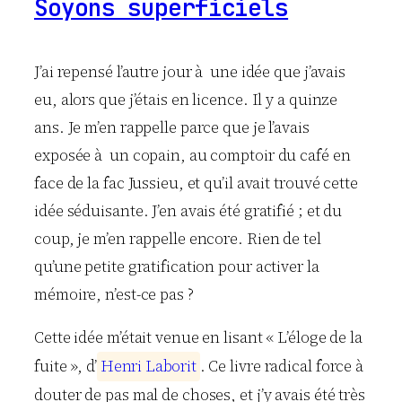
Soyons superficiels
J’ai repensé l’autre jour à une idée que j’avais
eu, alors que j’étais en licence. Il y a quinze
ans. Je m’en rappelle parce que je l’avais
exposée à un copain, au comptoir du café en
face de la fac Jussieu, et qu’il avait trouvé cette
idée séduisante. J’en avais été gratifié ; et du
coup, je m’en rappelle encore. Rien de tel
qu’une petite gratification pour activer la
mémoire, n’est-ce pas ?
Cette idée m’était venue en lisant « L’éloge de la
fuite », d’
H
e
n
r
i
L
a
b
o
r
i
t
. Ce livre radical force à
douter de pas mal de choses, et j’y avais été très