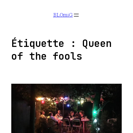
Aller
BLOmiG
au
contenu
Étiquette :
Queen
of the fools