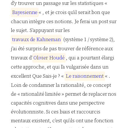
d’y trouver un passage sur les statistiques «
B
a
y
e
s
i
e
n
n
e
« , et je crois qu’il serait bon que
chacun intègre ces notions. Je ferai un post sur
le sujet. S’appuyant sur les
t
r
a
v
a
u
x
d
e
K
a
h
n
e
m
a
n
(système 1 / système 2),
j’ai été surpris de pas trouver de référence aux
travaux d’
O
l
i
v
i
e
r
H
o
u
d
é
, qui a pourtant élargi
cette approche, et qui l’a vulgarisée dans un
excellent Que Sais-je ? «
L
e
r
a
i
s
o
n
n
e
m
e
n
t
« .
Loin de condamner la rationalité, ce concept
de « rationalité limitée » permet de replacer nos
capacités cognitives dans une perspective
évolutionniste. Si ces biais et raccourcis
mentaux existent, c’est qu’ils ont une fonction