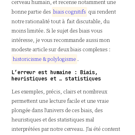
cerveau humain, et recense notamment une
bonne partie des
b
i
a
i
s
c
o
g
n
i
t
i
f
s
qui rendent
notre rationalité tout à fait discutable, du
moins limitée. Si le sujet des biais vous
intéresse, je vous recommande aussi mon
modeste article sur deux biais complexes :
h
i
s
t
o
r
i
c
i
s
m
e
&
p
o
l
y
l
o
g
i
s
m
e
.
L’erreur est humaine : Biais,
heuristiques et … statistiques
Les exemples, précis, clairs et nombreux
permettent une lecture facile et une vraie
plongée dans l’univers de ces biais, des
heuristiques et des statistiques mal
interprétées par notre cerveau. J’ai été content