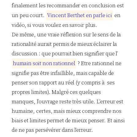
finalement les recommander en conclusion est
un peu court.
V
i
n
c
e
n
t
B
e
r
t
h
e
t
e
n
p
a
r
l
e
i
c
i
en
vidéo, si vous voulez en savoir plus.
De même, une vraie réflexion sur le sens de la
rationalité aurait permis de mieux éclairer la
discussion : que pourrait bien signifier que l’
h
u
m
a
i
n
s
o
i
t
n
o
n
r
a
t
i
o
n
n
e
l
? Etre rationnel ne
signifie pas être infaillible, mais capable de
penser son rapport au réel (y compris à ses
propres limites). Malgré ces quelques
manques, l’ouvrage reste très utile. L’erreur est
humaine, certes, mais mieux comprendre nos
biais et limites permet de mieux penser. Et ainsi
de ne pas persévérer dans l’erreur.