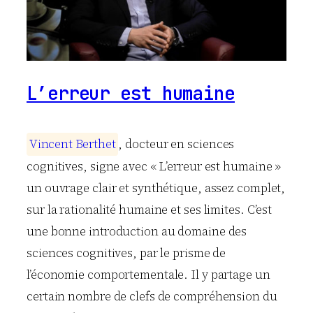
L’erreur est humaine
V
i
n
c
e
n
t
B
e
r
t
h
e
t
, docteur en sciences
cognitives, signe avec « L’erreur est humaine »
un ouvrage clair et synthétique, assez complet,
sur la rationalité humaine et ses limites. C’est
une bonne introduction au domaine des
sciences cognitives, par le prisme de
l’économie comportementale. Il y partage un
certain nombre de clefs de compréhension du