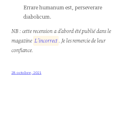
Errare humanum est, perseverare
diabolicum.
NB : cette recension a d’abord été publié dans le
magazine
L
’
i
n
c
o
r
r
e
c
t
. Je les remercie de leur
confiance.
28 octobre, 2021