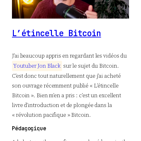
L’étincelle Bitcoin
J’ai beaucoup appris en regardant les vidéos du
Y
o
u
t
u
b
e
r
J
o
n
B
l
a
c
k
sur le sujet du Bitcoin.
C’est donc tout naturellement que j’ai acheté
son ouvrage récemment publié « L’étincelle
Bitcoin ». Bien m’en a pris : c’est un excellent
livre d’introduction et de plongée dans la
« révolution pacifique » Bitcoin.
Pédagogique