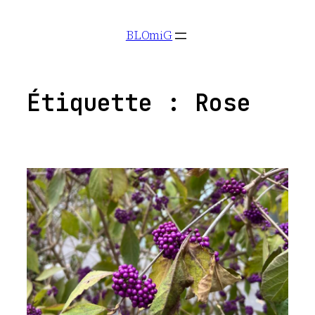
Aller
BLOmiG
au
contenu
Étiquette :
Rose