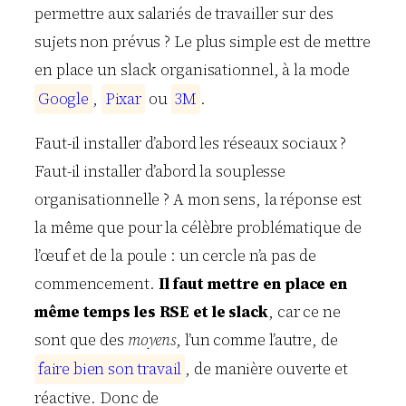
permettre aux salariés de travailler sur des
sujets non prévus ? Le plus simple est de mettre
en place un slack organisationnel, à la mode
G
o
o
g
l
e
,
P
i
x
a
r
ou
3
M
.
Faut-il installer d’abord les réseaux sociaux ?
Faut-il installer d’abord la souplesse
organisationnelle ? A mon sens, la réponse est
la même que pour la célèbre problématique de
l’œuf et de la poule : un cercle n’a pas de
commencement.
Il faut mettre en place en
même temps les RSE et le slack
, car ce ne
sont que des
moyens
, l’un comme l’autre, de
f
a
i
r
e
b
i
e
n
s
o
n
t
r
a
v
a
i
l
, de manière ouverte et
réactive. Donc de