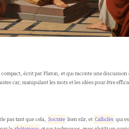
 compact, écrit par Platon, et qui raconte une discussion 
stes car, manipulant les mots et les idées pour être efficac
rle pas tant que cela,
S
o
c
r
a
t
e
bien sûr, et
C
a
l
l
i
c
l
è
s
qui es
sur la
r
h
é
t
o
r
i
q
u
e
et ses techniques, mais plutôt un ouvra