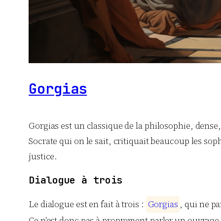
Gorgias
Gorgias est un classique de la philosophie, dense,
Socrate qui on le sait, critiquait beaucoup les sophi
justice.
Dialogue à trois
Le dialogue est en fait à trois :
G
o
r
g
i
a
s
, qui ne pa
Ce n’est donc pas à proprement parler un ouvrage 