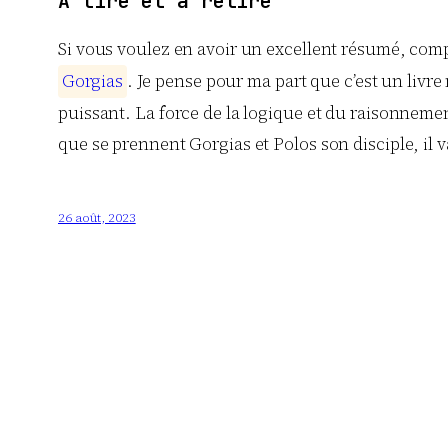
A lire et à relire
Si vous voulez en avoir un excellent résumé, compl
G
o
r
g
i
a
s
. Je pense pour ma part que c’est un livre
puissant. La force de la logique et du raisonnement
que se prennent Gorgias et Polos son disciple, il v
26 août, 2023