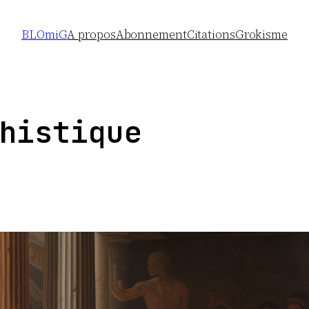
BLOmiG
A propos
Abonnement
Citations
Grokisme
histique