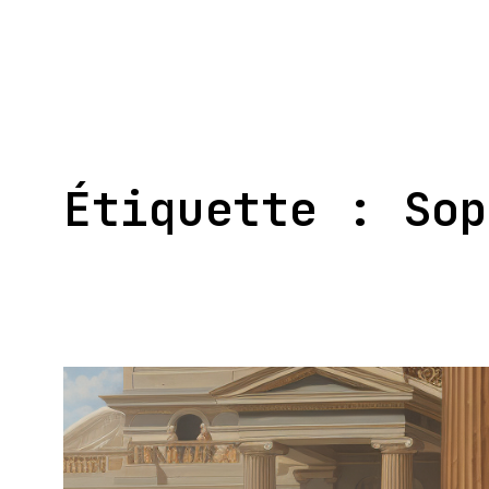
Aller
au
contenu
Étiquette :
Sop