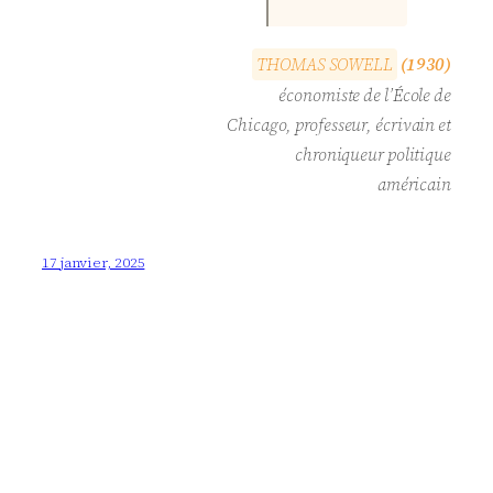
T
H
O
M
A
S
S
O
W
E
L
L
(1930)
économiste de l’École de
Chicago, professeur, écrivain et
chroniqueur politique
américain
17 janvier, 2025