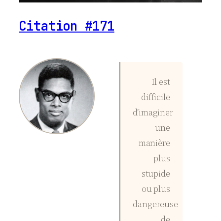
Citation #171
Il est
difficile
d’imaginer
une
manière
plus
stupide
ou plus
dangereuse
de