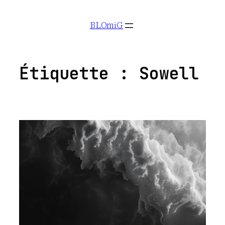
Aller
BLOmiG
au
contenu
Étiquette :
Sowell