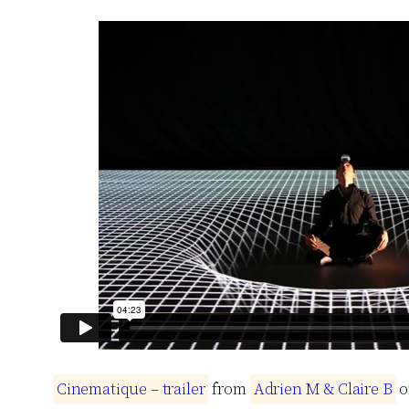
C
i
n
e
m
a
t
i
q
u
e
–
t
r
a
i
l
e
r
from
A
d
r
i
e
n
M
&
C
l
a
i
r
e
B
o