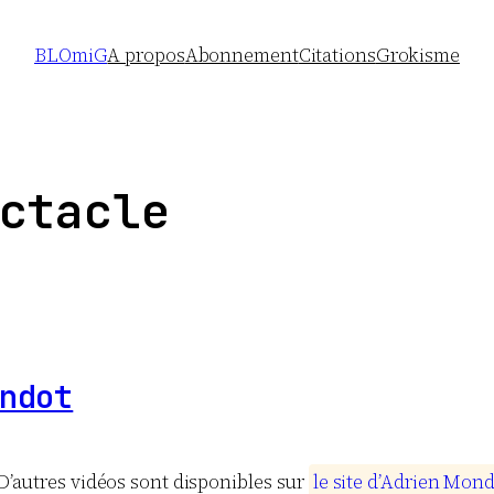
BLOmiG
A propos
Abonnement
Citations
Grokisme
ctacle
ndot
 D’autres vidéos sont disponibles sur
l
e
s
i
t
e
d
’
A
d
r
i
e
n
M
o
n