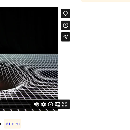
n
V
i
m
e
o
.