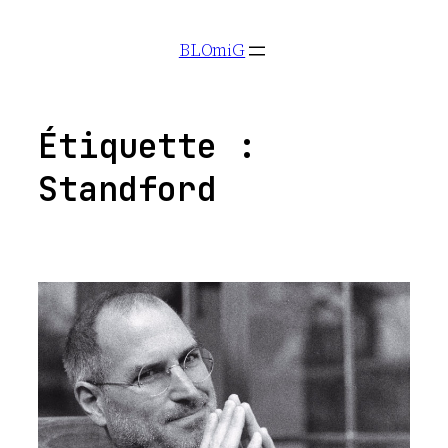
Aller
BLOmiG
au
contenu
Étiquette :
Standford