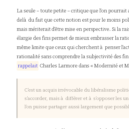
La seule – toute petite – critique que l’on pourra
delà du fait que cette notion est pour le moins po
mais mériterait d’être mise en perspective. Si la 
élargie des fins permet de mieux embrasser la rati
même limite que ceux qui cherchent à penser l’a
rationalité sans comprendre la subjectivité des f
r
a
p
p
e
l
a
i
t
Charles Larmore dans « Modernité et Mo
C’est un acquis irrévocable du libéralisme polit
s’accorder, mais à différer et à s’opposer les u
l’on puisse partager aussi largement que possib