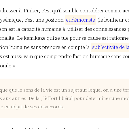
it adresser à Pinker, c’est qu’il semble considérer comme a
lysémique, c’est une position
e
u
d
é
m
o
n
i
s
t
e
(le bonheur co
raison est la capacité humaine à utiliser des connaissance
onalité. Le kamikaze qui se tue pour sa cause est rationne
ction humaine sans prendre en compte la
s
u
b
j
e
c
t
i
v
i
t
é
d
e
l
ins est aussi vain que comprendre l’action humaine sans co
rale » :
ique que le sens de la vie est un sujet sur lequel on a une 
ns aux autres. De là , l’effort libéral pour déterminer une 
le en dépit de ses désaccords.