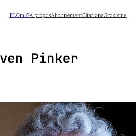
BLOmiG
A propos
Abonnement
Citations
Grokisme
ven Pinker