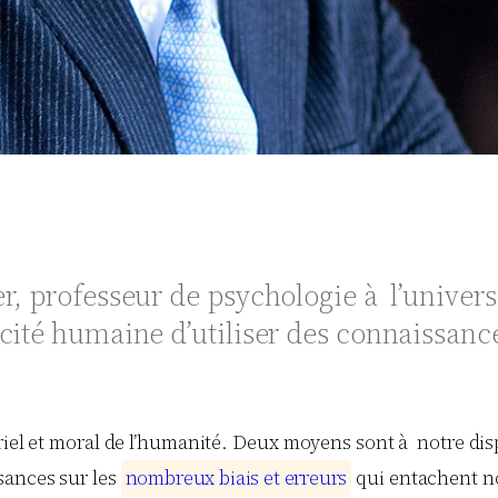
, professeur de psychologie à l’universi
ité humaine d’utiliser des connaissances
ériel et moral de l’humanité. Deux moyens sont à notre dis
sances sur les
n
o
m
b
r
e
u
x
b
i
a
i
s
e
t
e
r
r
e
u
r
s
qui entachent no