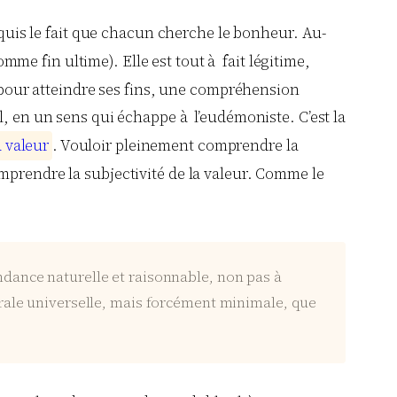
cquis le fait que chacun cherche le bonheur. Au-
mme fin ultime). Elle est tout à fait légitime,
s pour atteindre ses fins, une compréhension
l, en un sens qui échappe à l’eudémoniste. C’est la
a
v
a
l
e
u
r
. Vouloir pleinement comprendre la
mprendre la subjectivité de la valeur. Comme le
tendance naturelle et raisonnable, non pas à
morale universelle, mais forcément minimale, que