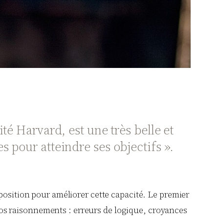
té Harvard, est une très belle et
 pour atteindre ses objectifs ».
position pour améliorer cette capacité. Le premier
s raisonnements : erreurs de logique, croyances