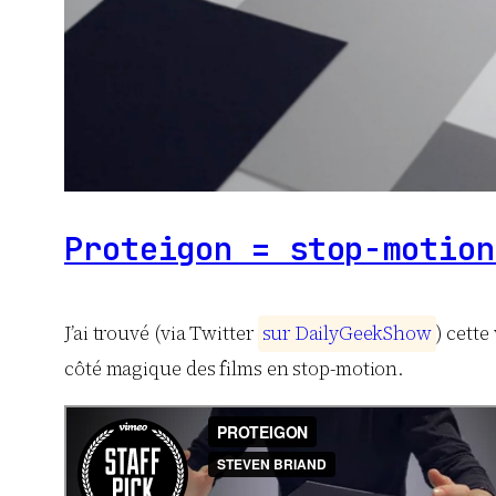
Proteigon = stop-motion
J’ai trouvé (via Twitter
s
u
r
D
a
i
l
y
G
e
e
k
S
h
o
w
) cette
côté magique des films en stop-motion.