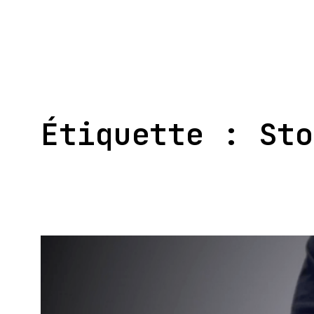
Aller
au
contenu
Étiquette :
Sto