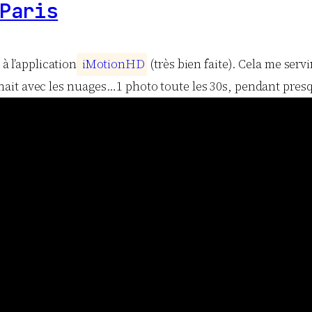
Paris
 l’application
i
M
o
t
i
o
n
H
D
(très bien faite). Cela me servi
nnait avec les nuages…1 photo toute les 30s, pendant presqu