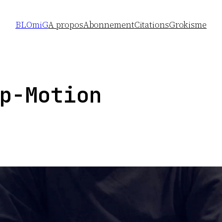
BLOmiG
A propos
Abonnement
Citations
Grokisme
p-Motion