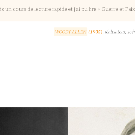
pris un cours de lecture rapide et j’ai pu lire « Guerre et Pa
W
O
O
D
Y
A
L
L
E
N
(1935)
, réalisateur, s