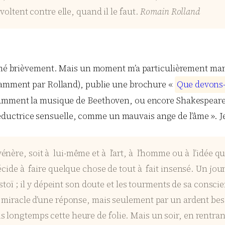
voltent contre elle, quand il le faut.
Romain Rolland
sumé brièvement. Mais un moment m’a particulièrement mar
otamment par Rolland), publie une brochure «
Q
u
e
d
e
v
o
n
s
tamment la musique de Beethoven, ou encore Shakespeare.
ctrice sensuelle, comme un mauvais ange de l’âme ». Je l
il vénère, soit à lui-même et à l’art, à l’homme ou à l’idée qu
écide à faire quelque chose de tout à fait insensé. Un jour
lstoï ; il y dépeint son doute et les tourments de sa consci
e miracle d’une réponse, mais seulement par un ardent bes
 longtemps cette heure de folie. Mais un soir, en rentrant