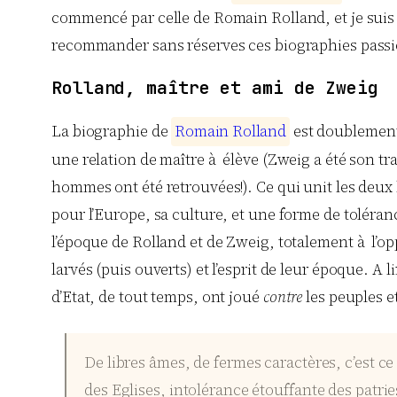
commencé par celle de Romain Rolland, et je suis 
recommander sans réserves ces biographies pass
Rolland, maître et ami de Zweig
La biographie de
R
o
m
a
i
n
R
o
l
l
a
n
d
est doublement p
une relation de maître à élève (Zweig a été son tra
hommes ont été retrouvées!). Ce qui unit les deux
pour l’Europe, sa culture, et une forme de toléran
l’époque de Rolland et de Zweig, totalement à l’opp
larvés (puis ouverts) et l’esprit de leur époque. 
d’Etat, de tout temps, ont joué
contre
les peuples e
De libres âmes, de fermes caractères, c’est 
des Eglises, intolérance étouffante des patri