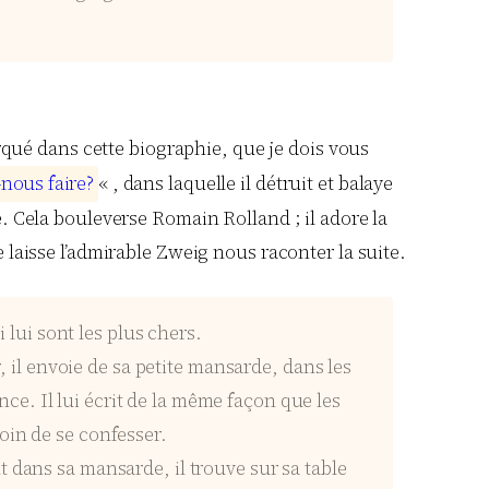
qué dans cette biographie, que je dois vous
-
n
o
u
s
f
a
i
r
e
?
« , dans laquelle il détruit et balaye
 Cela bouleverse Romain Rolland ; il adore la
aisse l’admirable Zweig nous raconter la suite.
i lui sont les plus chers.
, il envoie de sa petite mansarde, dans les
ence. Il lui écrit de la même façon que les
oin de se confesser.
 dans sa mansarde, il trouve sur sa table