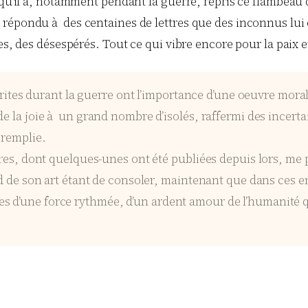
 qu’il a, notamment pendant la guerre, repris ce flambeau d
 il a répondu à des centaines de lettres que des inconnus lu
res, des désespérés. Tout ce qui vibre encore pour la paix 
a écrites durant la guerre ont l’importance d’une oeuvre m
e la joie à un grand nombre d’isolés, raffermi des incertai
 remplie.
tres, dont quelques-unes ont été publiées depuis lors, me 
fond de son art étant de consoler, maintenant que dans ce
s d’une force rythmée, d’un ardent amour de l’humanité q