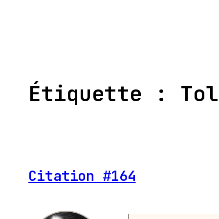
Aller
au
contenu
Étiquette :
Tol
Citation #164