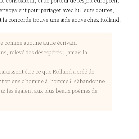
e consolateur, et de porteur de l’esprit européen,
i envoyaient pour partager avec lui leurs doutes,
et la concorde trouve une aide active chez Rolland.
orale comme aucune autre écrivain
ns, relevé des désespérés ; jamais la
paraissent être ce que Rolland a créé de
s entretiens d’homme à homme il s’abandonne
ui les égalent aux plus beaux poèmes de