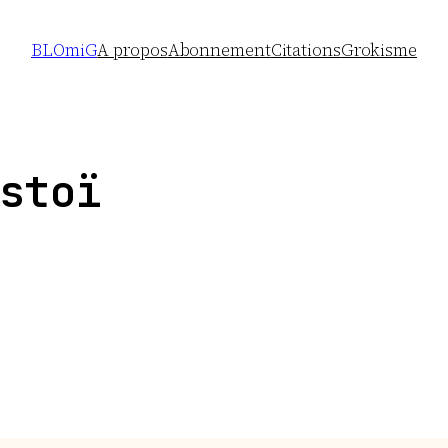
BLOmiG
A propos
Abonnement
Citations
Grokisme
stoï