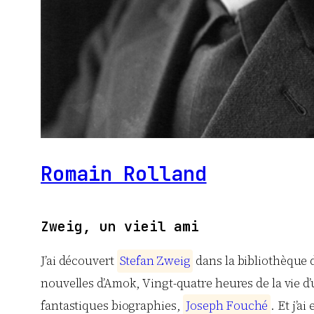
Romain Rolland
Zweig, un vieil ami
J’ai découvert
S
t
e
f
a
n
Z
w
e
i
g
dans la bibliothèque d
nouvelles d’Amok, Vingt-quatre heures de la vie d
fantastiques biographies,
J
o
s
e
p
h
F
o
u
c
h
é
. Et j’a