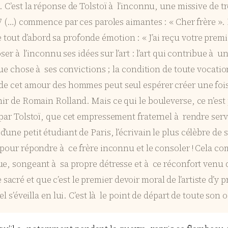
. C’est la réponse de Tolstoï à l’inconnu, une missive de t
7 (…) commence par ces paroles aimantes : « Cher frère ». L
t d’abord sa profonde émotion : « J’ai reçu votre première 
ser à l’inconnu ses idées sur l’art : l’art qui contribue à u
ue chose à ses convictions ; la condition de toute vocation 
 de cet amour des hommes peut seul espérer créer une fois
nir de Romain Rolland. Mais ce qui le bouleverse, ce n’est
par Tolstoï, que cet empressement fraternel à rendre servic
une petit étudiant de Paris, l’écrivain le plus célèbre de 
s pour répondre à ce frère inconnu et le consoler ! Cela 
e, songeant à sa propre détresse et à ce réconfort venu de
ré et que c’est le premier devoir moral de l’artiste d’y prê
el s’éveilla en lui. C’est là le point de départ de toute so