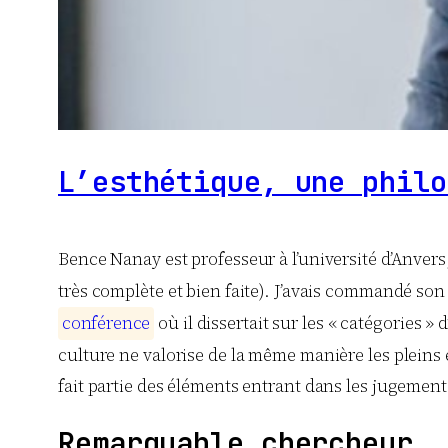
L’esthétique, une philo
Bence Nanay est professeur à l’université d’Anvers,
très complète et bien faite). J’avais commandé son 
c
o
n
f
é
r
e
n
c
e
où il dissertait sur les « catégories 
culture ne valorise de la même manière les pleins e
fait partie des éléments entrant dans les jugement
Remarquable chercheur