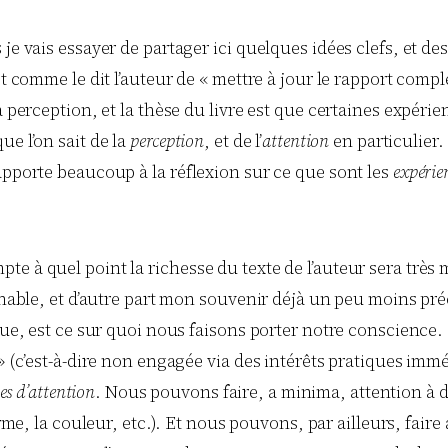
je vais essayer de partager ici quelques idées clefs, et des
st comme le dit l’auteur de « mettre à jour le rapport comp
a perception, et la thèse du livre est que certaines expéri
ue l’on sait de la
perception
, et de l’
attention
en particulier.
apporte beaucoup à la réflexion sur ce que sont les
expérie
 à quel point la richesse du texte de l’auteur sera très m
nnable, et d’autre part mon souvenir déjà un peu moins préc
que, est ce sur quoi nous faisons porter notre conscience. 
» (c’est-à-dire non engagée via des intérêts pratiques imméd
es d’attention
. Nous pouvons faire, a minima, attention à 
orme, la couleur, etc.). Et nous pouvons, par ailleurs, fair