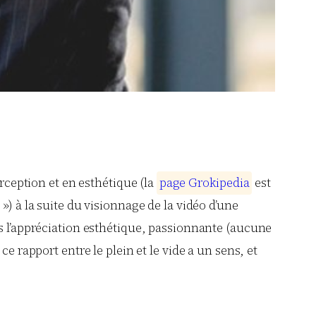
erception et en esthétique (la
p
a
g
e
G
r
o
k
i
p
e
d
i
a
est
») à la suite du visionnage de la vidéo d’une
ans l’appréciation esthétique, passionnante (aucune
e rapport entre le plein et le vide a un sens, et