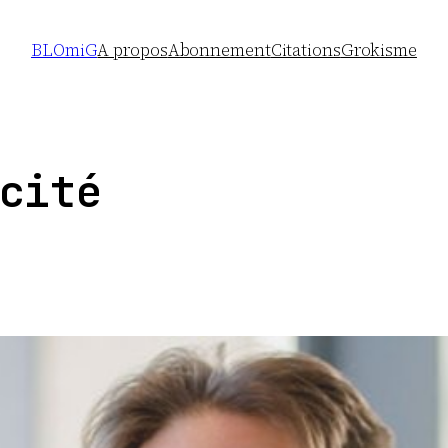
BLOmiG
A propos
Abonnement
Citations
Grokisme
cité