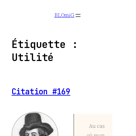
Aller
BLOmiG
au
contenu
Étiquette :
Utilité
Citation #169
Au cas
où mon