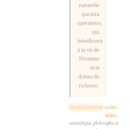
naturelle
qui sera
opératoire,
qui
bénéficiera
à la vie de
l’Homme
et la
dotera de
richesse.
F
R
A
N
C
I
S
B
A
C
O
N
(1561-
1626)
,
scientifique, philosophe et