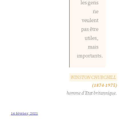
les gens
ne
veulent
pas être
utiles,
mais
importants.
W
I
N
S
T
O
N
C
H
U
R
C
H
I
L
L
(1874-1975)
homme d’Etat britannique.
16 février, 2021