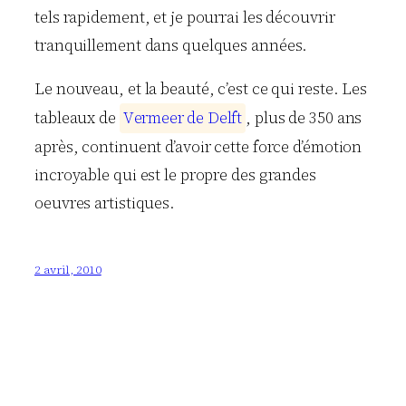
tels rapidement, et je pourrai les découvrir
tranquillement dans quelques années.
Le nouveau, et la beauté, c’est ce qui reste. Les
tableaux de
V
e
r
m
e
e
r
d
e
D
e
l
f
t
, plus de 350 ans
après, continuent d’avoir cette force d’émotion
incroyable qui est le propre des grandes
oeuvres artistiques.
2 avril, 2010