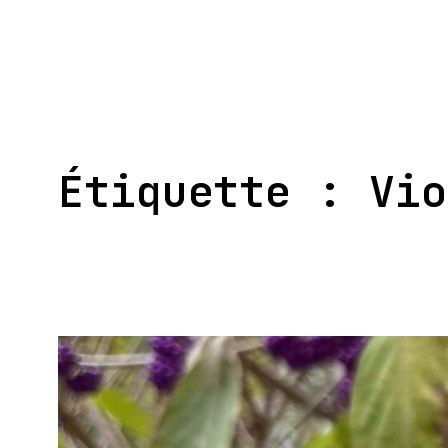
Aller
au
contenu
Étiquette :
Vio