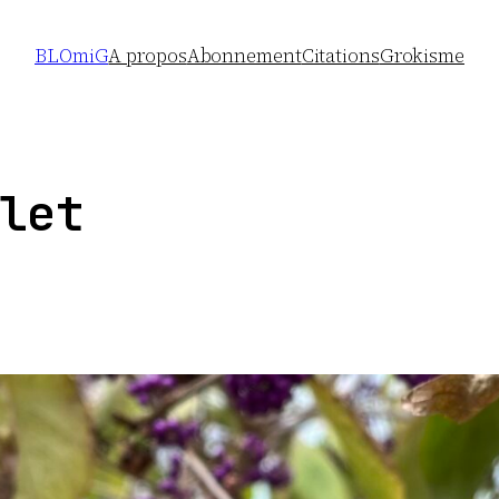
BLOmiG
A propos
Abonnement
Citations
Grokisme
let