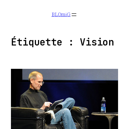
Aller
BLOmiG
au
contenu
Étiquette :
Vision