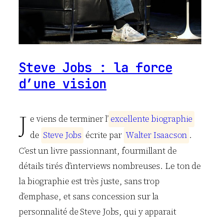
Steve Jobs : la force
d’une vision
J
e viens de terminer l’
e
x
c
e
l
l
e
n
t
e
b
i
o
g
r
a
p
h
i
e
de
S
t
e
v
e
J
o
b
s
écrite par
W
a
l
t
e
r
I
s
a
a
c
s
o
n
.
C’est un livre passionnant, fourmillant de
détails tirés d’interviews nombreuses. Le ton de
la biographie est très juste, sans trop
d’emphase, et sans concession sur la
personnalité de Steve Jobs, qui y apparait