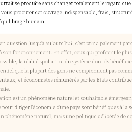
ourrait se produire sans changer totalement le regard que
s procurer cet ouvrage indispensable, frais, structuré e
rééquilibrage humain.
s en question jusqu’à aujourd’hui, c’est principalement p
 son fonctionnement. En effet, ceux qui profitent le plus
ssible, la réalité spoliatrice du système dont ils bénéfic
ssentiel que la plupart des gens ne comprennent pas comme
taux, et économistes rémunérés par les Etats contribue
naie.
flation est un phénomène naturel et souhaitable émerge
pour diriger l’économie d’une pays sont bénéfiques à la soc
as un phénomène naturel, mais une politique délibérée de co