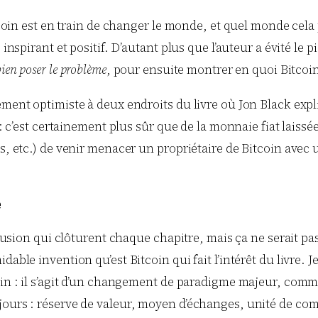
itcoin est en train de changer le monde, et quel monde cela
 inspirant et positif. D’autant plus que l’auteur a évité le 
bien poser le problème
, pour ensuite montrer en quoi Bitcoi
ement optimiste à deux endroits du livre où Jon Black expl
x : c’est certainement plus sûr que de la monnaie fiat lais
s, etc.) de venir menacer un propriétaire de Bitcoin avec 
e
clusion qui clôturent chaque chapitre, mais ça ne serait pas
able invention qu’est Bitcoin qui fait l’intérêt du livre. J
oin : il s’agit d’un changement de paradigme majeur, comme 
 jours : réserve de valeur, moyen d’échanges, unité de c