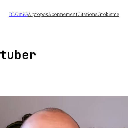
BLOmiG
A propos
Abonnement
Citations
Grokisme
tuber