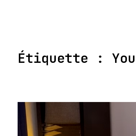
Aller
au
contenu
Étiquette :
You