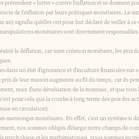
 prétendent « lutter » contre l’inflation et se donnent po
irecte de l’inflation par leurs politiques monétaires. Le s
r an) signifie qu’elles ont pour but déclaré de veiller à ce
anipulations monétaires sont directement responsables d
éalité la déflation, car sans création monétaire, les prix 
ques.
 dans un état d’ignorance et d’inculture financière sur 
prix de leur maison augmente au fil du temps, car ils pens
ssement, mais d’une dévaluation de la monnaie, et que tous
c’est pour cela que la courbe à long terme des prix des a
naie en circulation).
es mensonges monétaires. En effet, c’est un système si d
ment, nos sommes obligés d’élargir notre champs de con
ue, la psychologie et les mathématiques, nous sommes inc