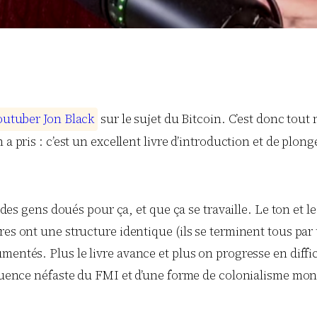
o
u
t
u
b
e
r
J
o
n
B
l
a
c
k
sur le sujet du Bitcoin. C’est donc tout
a pris : c’est un excellent livre d’introduction et de plong
a des gens doués pour ça, et que ça se travaille. Le ton et 
res ont une structure identique (ils se terminent tous par
ntés. Plus le livre avance et plus on progresse en difficulté
fluence néfaste du FMI et d’une forme de colonialisme mon