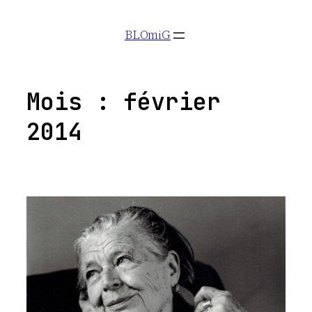
Aller
BLOmiG
au
contenu
Mois :
février
2014