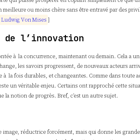
rte qui puisse prospérer en copiant simplement ce que d’au
 meilleure ou moins chère sans être entravé par des privi
L
u
d
w
i
g
V
o
n
M
i
s
e
s
]
 de l’innovation
ntée à la concurrence, maintenant ou demain. Cela a une
ange, les savoirs progressent, de nouveaux acteurs arrive
re à la fois durables, et changeantes. Comme dans toute 
te un véritable enjeu. Certains ont rapproché cette situ
e la notion de progrès. Bref, c’est un autre sujet.
 image, réductrice forcément, mais qui donne les grandes 