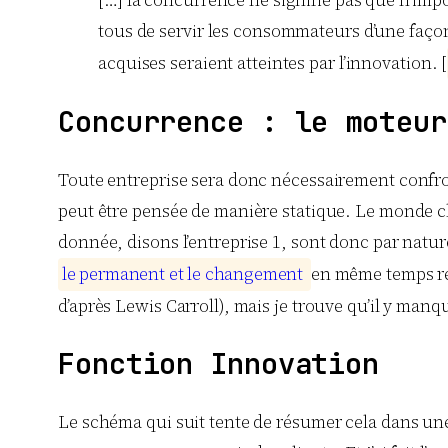
[…] la concurrence ne signifie pas que n’impo
tous de servir les consommateurs d’une façon
acquises seraient atteintes par l’innovation. [
Concurrence : le moteur
Toute entreprise sera donc nécessairement confro
peut être pensée de manière statique. Le monde ch
donnée, disons l’entreprise 1, sont donc par natu
l
e
p
e
r
m
a
n
e
n
t
e
t
l
e
c
h
a
n
g
e
m
e
n
t
en même temps res
d’après Lewis Carroll), mais je trouve qu’il y manqu
Fonction Innovation
Le schéma qui suit tente de résumer cela dans une