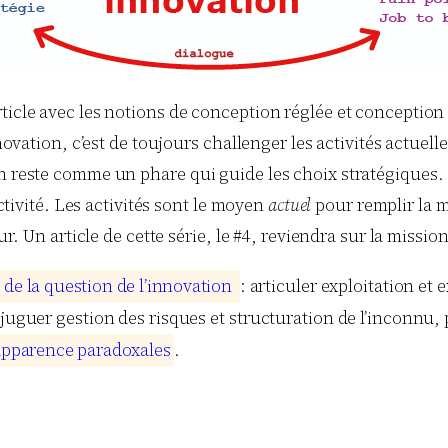
rticle avec les notions de conception réglée et conceptio
nnovation, c’est de toujours challenger les activités actuell
ion reste comme un phare qui guide les choix stratégique
activité. Les activités sont le moyen
actuel
pour remplir la 
ur. Un article de cette série, le #4, reviendra sur la missio
d
d
e
l
a
q
u
e
s
t
i
o
n
d
e
l
’
i
n
n
o
v
a
t
i
o
n
: articuler exploitation et
juguer gestion des risques et structuration de l’inconnu, p
a
p
p
a
r
e
n
c
e
p
a
r
a
d
o
x
a
l
e
s
.