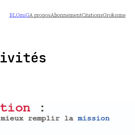
BLOmiG
A propos
Abonnement
Citations
Grokisme
ivités