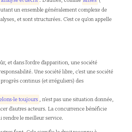
a
n
a
l
y
s
é
e
t
d
é
c
r
i
t
. D’autres, comme
M
i
s
e
s
(
exécutant un ensemble généralement complexe de
nalyses, et sont structurées. C’est ce qu’on appelle
, et dans l’ordre d’apparition, une société
responsabilité. Une société libre, c’est une société
rogrès continus (et irréguliers) des
e
l
o
n
s
-
l
e
t
o
u
j
o
u
r
s
, n’est pas une situation donnée,
cer d’autres acteurs. La concurrence bénéficie
i rendre le meilleur service.