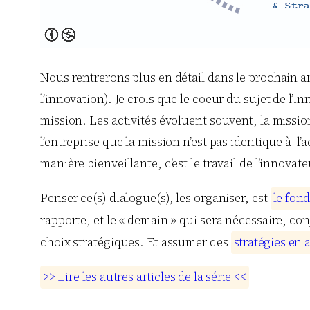
Nous rentrerons plus en détail dans le prochain a
l’innovation). Je crois que le coeur du sujet de l’i
mission. Les activités évoluent souvent, la miss
l’entreprise que la mission n’est pas identique à l’
manière bienveillante, c’est le travail de l’innovate
Penser ce(s) dialogue(s), les organiser, est
l
e
f
o
n
rapporte, et le « demain » qui sera nécessaire, con
choix stratégiques. Et assumer des
s
t
r
a
t
é
g
i
e
s
e
n
>
>
L
i
r
e
l
e
s
a
u
t
r
e
s
a
r
t
i
c
l
e
s
d
e
l
a
s
é
r
i
e
<
<