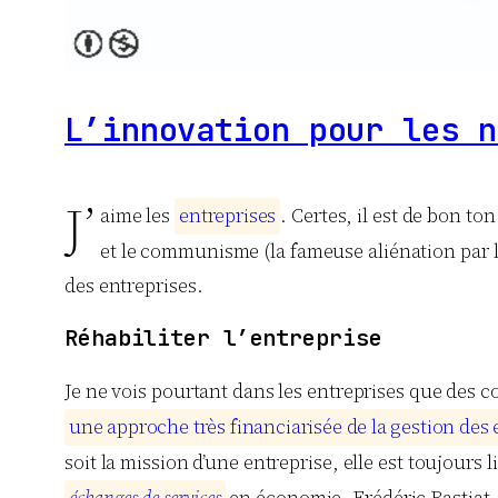
L’innovation pour les n
J’
aime les
e
n
t
r
e
p
r
i
s
e
s
. Certes, il est de bon t
et le communisme (la fameuse aliénation par le 
des entreprises.
Réhabiliter l’entreprise
Je ne vois pourtant dans les entreprises que des 
u
n
e
a
p
p
r
o
c
h
e
t
r
è
s
f
i
n
a
n
c
i
a
r
i
s
é
e
d
e
l
a
g
e
s
t
i
o
n
d
e
s
soit la mission d’une entreprise, elle est toujours l