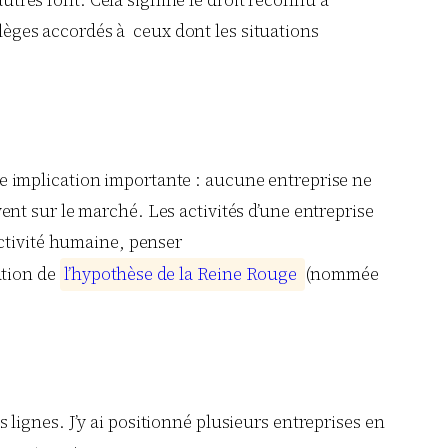
tres font. Cela signifie le droit reconnu à
lèges accordés à ceux dont les situations
 implication importante : aucune entreprise ne
nt sur le marché. Les activités d’une entreprise
activité humaine, penser
ation de
l
’
h
y
p
o
t
h
è
s
e
d
e
l
a
R
e
i
n
e
R
o
u
g
e
(nommée
lignes. J’y ai positionné plusieurs entreprises en