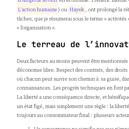
é
c
h
a
n
g
e
s
d
e
s
e
r
v
i
c
e
s
en économie. Frédéric Bastiat – q
L
’
a
c
t
i
o
n
h
u
m
a
i
n
e
) ou
H
a
y
e
k
, ont prolongé la 
tâches, que je résumerai sous le terme « activités »
« l’organisation ».
Le terreau de l’innovat
Deux facteurs au moins peuvent être mentionnés co
d’économie libre. Respect des contrats, des droits i
où chacun peut suivre son chemin à sa guise, dans
connaissances. Les progrès techniques en font par
La liberté a une conséquence directe, et bénéfiqu
un état figé, mais simplement une règle : la libe
toujours au consommateur final : plusieurs acteurs