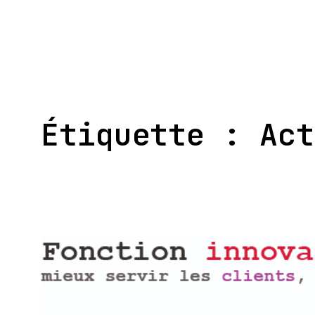
Aller
au
contenu
Étiquette :
Act