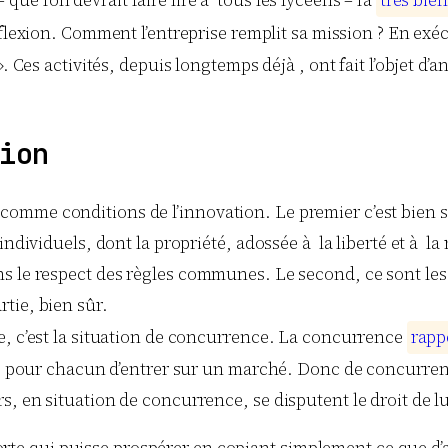
ue l’on devrait faire lire à tous les lycéens – l’a
t
r
è
s
b
i
e
n
réflexion. Comment l’entreprise remplit sa mission ? En 
. Ces activités, depuis longtemps déjà , ont fait l’objet d’a
ion
mme conditions de l’innovation. Le premier c’est bien sûr
ndividuels, dont la propriété, adossée à la liberté et à la 
 le respect des règles communes. Le second, ce sont les p
tie, bien sûr.
e, c’est la situation de concurrence. La concurrence
r
a
p
p
rté pour chacun d’entrer sur un marché. Donc de concurren
, en situation de concurrence, se disputent le droit de lu