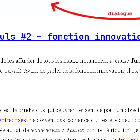
uls #2 – fonction innovati
on de les affubler de tous les maux, notamment à cause d’u
travail). Avant de parler de la fonction innovation, il es
collectifs d’individus qui oeuvrent ensemble pour un objec
e
n
t
r
e
p
r
i
s
e
s
ne doivent pas cacher ce qui reste le coeur 
iée au fait de
rendre service à d’autres
, contre rétribution. Je