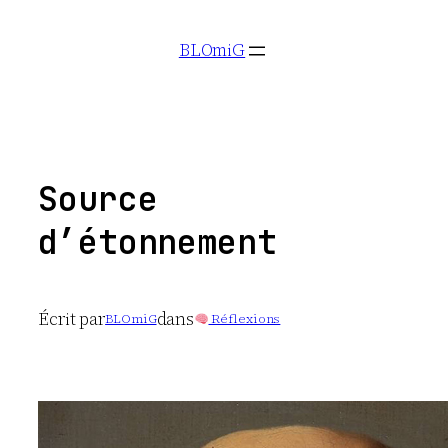
Aller
BLOmiG
au
contenu
Source
d’étonnement
Écrit par
dans
BLOmiG
Réflexions