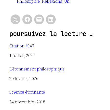
Philosophie
Reflexions
Un
poursuivez la lecture …
Citation #147
Date
1 juillet, 2022
L’étonnement philosophique
Date
20 février, 2026
Science étonnante
Date
24 novembre, 2018