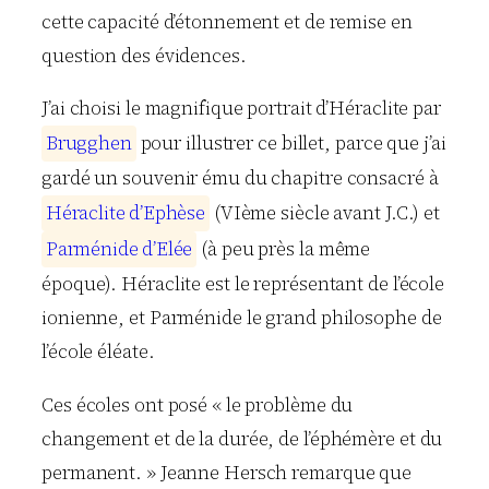
cette capacité d’étonnement et de remise en
question des évidences.
J’ai choisi le magnifique portrait d’Héraclite par
B
r
u
g
g
h
e
n
pour illustrer ce billet, parce que j’ai
gardé un souvenir ému du chapitre consacré à
H
é
r
a
c
l
i
t
e
d
’
E
p
h
è
s
e
(VIème siècle avant J.C.) et
P
a
r
m
é
n
i
d
e
d
’
E
l
é
e
(à peu près la même
époque). Héraclite est le représentant de l’école
ionienne, et Parménide le grand philosophe de
l’école éléate.
Ces écoles ont posé « le problème du
changement et de la durée, de l’éphémère et du
permanent. » Jeanne Hersch remarque que