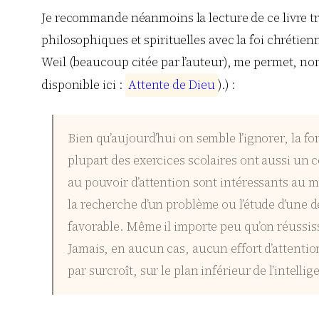
Je recommande néanmoins la lecture de ce livre très
philosophiques et spirituelles avec la foi chrétien
Weil (beaucoup citée par l’auteur), me permet, non 
disponible ici :
A
t
t
e
n
t
e
d
e
D
i
e
u
).) :
Bien qu’aujourd’hui on semble l’ignorer, la for
plupart des exercices scolaires ont aussi un c
au pouvoir d’attention sont intéressants au m
la recherche d’un problème ou l’étude d’une d
favorable. Même il importe peu qu’on réussisse 
Jamais, en aucun cas, aucun effort d’attention
par surcroît, sur le plan inférieur de l’intellig