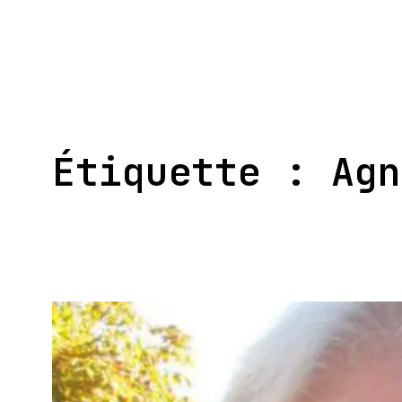
Aller
au
contenu
Étiquette :
Agn