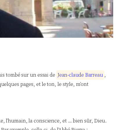
suis tombé sur un essai de
J
e
a
n
-
c
l
a
u
d
e
B
a
r
r
e
a
u
,
quelques pages, et le ton, le style, m’ont
nde, l’humain, la conscience, et … bien sûr, Dieu.
r exemple, celle-ci, de l’Abbé Pierre :