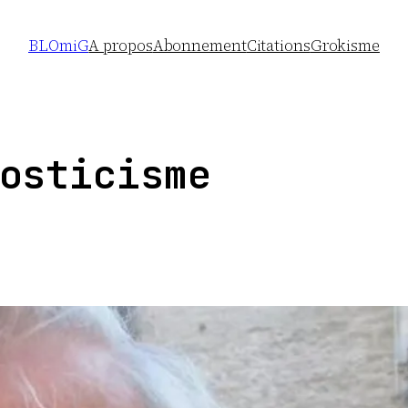
BLOmiG
A propos
Abonnement
Citations
Grokisme
osticisme