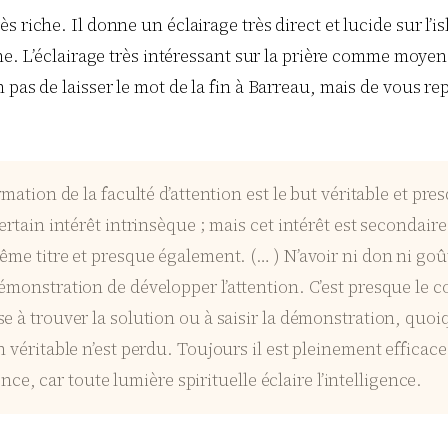
 riche. Il donne un éclairage très direct et lucide sur l’is
ne. L’éclairage très intéressant sur la prière comme moyen 
pas de laisser le mot de la fin à Barreau, mais de vous rep
mation de la faculté d’attention est le but véritable et pre
ertain intérêt intrinsèque ; mais cet intérêt est secondair
ême titre et presque également. (… ) N’avoir ni don ni go
émonstration de développer l’attention. C’est presque le c
à trouver la solution ou à saisir la démonstration, quoiqu’i
 véritable n’est perdu. Toujours il est pleinement efficace 
ence, car toute lumière spirituelle éclaire l’intelligence.