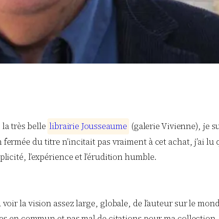
la très belle
l
i
b
r
a
i
r
i
e
J
o
u
s
s
e
a
u
m
e
(galerie Vivienne), je 
fermée du titre n’incitait pas vraiment à cet achat, j’ai lu 
plicité, l’expérience et l’érudition humble.
à voir la vision assez large, globale, de l’auteur sur le mo
en commun et pas mal de citations pour ma collection. Pa