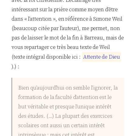
intéressant sur la prière comme moyen d’être
dans « l’attention », en référence à Simone Weil
(beaucoup citée par l’auteur), me permet, non
pas de laisser le mot de la fin à Barreau, mais de
vous repartager ce très beau texte de Weil
(texte intégral disponible ici :
A
t
t
e
n
t
e
d
e
D
i
e
u
).) :
Bien qu’aujourd’hui on semble l’ignorer, la
formation de la faculté d’attention est le
but véritable et presque l’unique intérêt
des études. (…) La plupart des exercices
scolaires ont aussi un certain intérêt
intrinsèque ; mais cet intérêt est