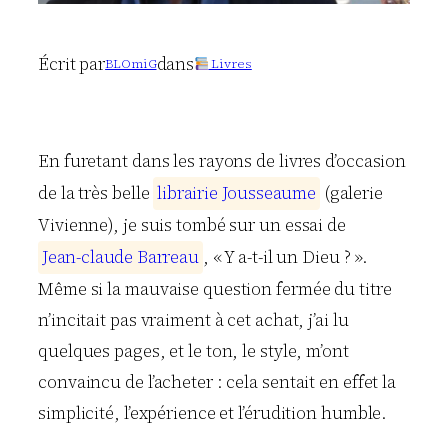
Écrit par
dans
BLOmiG
Livres
En furetant dans les rayons de livres d’occasion
de la très belle
l
i
b
r
a
i
r
i
e
J
o
u
s
s
e
a
u
m
e
(galerie
Vivienne), je suis tombé sur un essai de
J
e
a
n
-
c
l
a
u
d
e
B
a
r
r
e
a
u
, « Y a-t-il un Dieu ? ».
Même si la mauvaise question fermée du titre
n’incitait pas vraiment à cet achat, j’ai lu
quelques pages, et le ton, le style, m’ont
convaincu de l’acheter : cela sentait en effet la
simplicité, l’expérience et l’érudition humble.