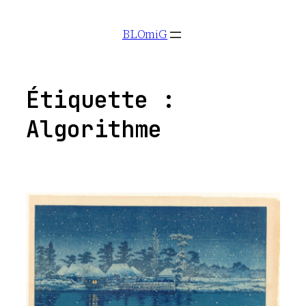
Aller
BLOmiG
au
contenu
Étiquette :
Algorithme