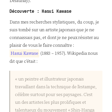
Delaunay).
Découverte : Hasui Kawase
Dans mes recherches stylistiques, du coup, je
suis tombé sur un artiste japonais que je ne
connaissais pas, et dont je ne peux résister au
plaisir de vous le faire connaître :
H
a
s
u
i
K
a
w
a
s
e
(1883 – 1957). Wikipedia nous
dit que c’était :
« un peintre et illustrateur japonais
travaillant dans la technique de l’estampe,
célèbre surtout pour ses paysages. C’est
un des artistes les plus prolifiques et
talentueux du mouvement « Shin-Hanga