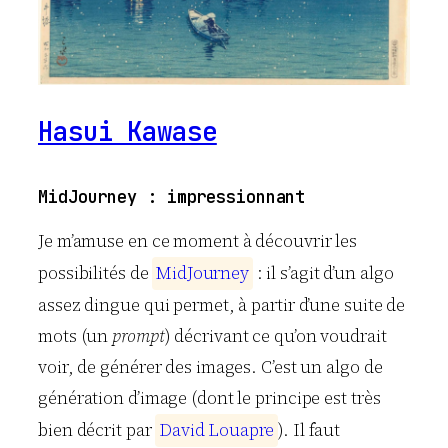
Hasui Kawase
MidJourney : impressionnant
Je m’amuse en ce moment à découvrir les
possibilités de
M
i
d
J
o
u
r
n
e
y
: il s’agit d’un algo
assez dingue qui permet, à partir d’une suite de
mots (un
prompt
) décrivant ce qu’on voudrait
voir, de générer des images. C’est un algo de
génération d’image (dont le principe est très
bien décrit par
D
a
v
i
d
L
o
u
a
p
r
e
). Il faut