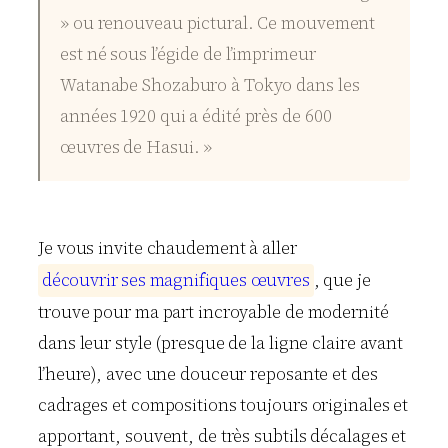
» ou renouveau pictural. Ce mouvement
est né sous l’égide de l’imprimeur
Watanabe Shozaburo à Tokyo dans les
années 1920 qui a édité près de 600
œuvres de Hasui. »
Je vous invite chaudement à aller
d
é
c
o
u
v
r
i
r
s
e
s
m
a
g
n
i
f
i
q
u
e
s
œ
u
v
r
e
s
, que je
trouve pour ma part incroyable de modernité
dans leur style (presque de la ligne claire avant
l’heure), avec une douceur reposante et des
cadrages et compositions toujours originales et
apportant, souvent, de très subtils décalages et