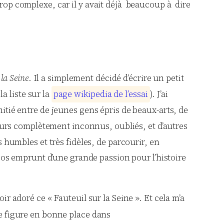
 trop complexe, car il y avait déjà beaucoup à dire
 la Seine
. Il a simplement décidé d’écrire un petit
a liste sur la
p
a
g
e
w
i
k
i
p
e
d
i
a
d
e
l
’
e
s
s
a
i
). J’ai
mitié entre de jeunes gens épris de beaux-arts, de
eurs complètement inconnus, oubliés, et d’autres
s humbles et très fidèles, de parcourir, en
ropos emprunt d’une grande passion pour l’histoire
r adoré ce « Fauteuil sur la Seine ». Et cela m’a
e figure en bonne place dans