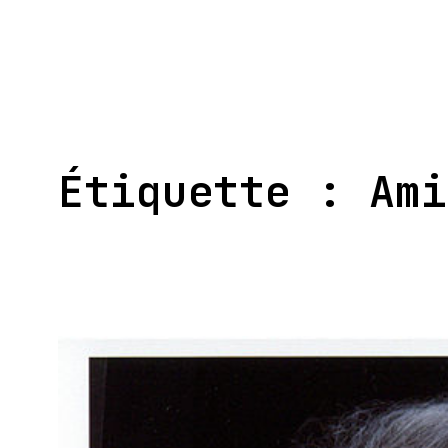
Aller
au
contenu
Étiquette :
Ami