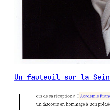
Un fauteuil sur la Sein
L
ors de sa réception à l’
A
c
a
d
é
m
i
e
F
r
a
n
un discours en hommage à son prédé