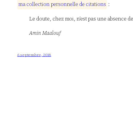
m
a
c
o
l
l
e
c
t
i
o
n
p
e
r
s
o
n
n
e
l
l
e
d
e
c
i
t
a
t
i
o
n
s
:
Le doute, chez moi, n’est pas une absence d
Amin Maalouf
6 septembre, 2018