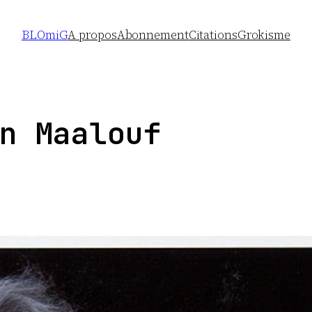
BLOmiG
A propos
Abonnement
Citations
Grokisme
n Maalouf