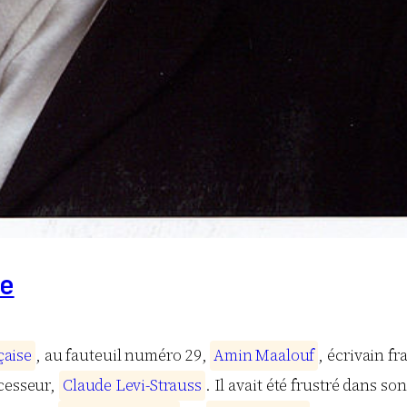
e
ç
a
i
s
e
, au fauteuil numéro 29,
A
m
i
n
M
a
a
l
o
u
f
, écrivain f
cesseur,
C
l
a
u
d
e
L
e
v
i
-
S
t
r
a
u
s
s
. Il avait été frustré dans s