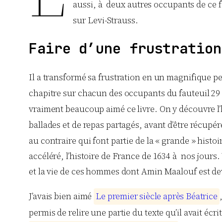
aussi, à deux autres occupants de ce 
sur Levi-Strauss.
Faire d’une frustration
Il a transformé sa frustration en un magnifique peti
chapitre sur chacun des occupants du fauteuil 29 d
vraiment beaucoup aimé ce livre. On y découvre l’hi
ballades et de repas partagés, avant d’être récupé
au contraire qui font partie de la « grande » histoi
accéléré, l’histoire de France de 1634 à nos jours.
et la vie de ces hommes dont Amin Maalouf est de
J’avais bien aimé
L
e
p
r
e
m
i
e
r
s
i
è
c
l
e
a
p
r
è
s
B
é
a
t
r
i
c
e
permis de relire une partie du texte qu’il avait écr