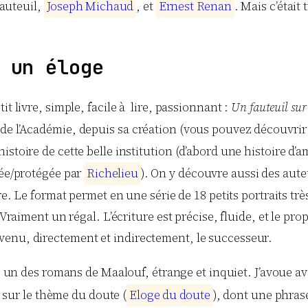
fauteuil,
J
o
s
e
p
h
M
i
c
h
a
u
d
, et
E
r
n
e
s
t
R
e
n
a
n
. Mais c’était
 un éloge
t livre, simple, facile à lire, passionnant :
Un fauteuil sur
e l’Académie, depuis sa création (vous pouvez découvrir l
stoire de cette belle institution (d’abord une histoire d’a
rée/protégée par
R
i
c
h
e
l
i
e
u
). On y découvre aussi des aut
re. Le format permet en une série de 18 petits portraits trè
 Vraiment un régal. L’écriture est précise, fluide, et le p
venu, directement et indirectement, le successeur.
, un des romans de Maalouf, étrange et inquiet. J’avoue avoi
it sur le thème du doute (
E
l
o
g
e
d
u
d
o
u
t
e
), dont une phras