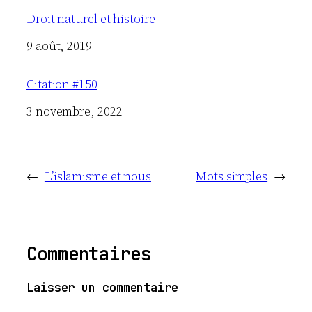
Droit naturel et histoire
Date
9 août, 2019
Citation #150
Date
3 novembre, 2022
←
L’islamisme et nous
Mots simples
→
Commentaires
Laisser un commentaire