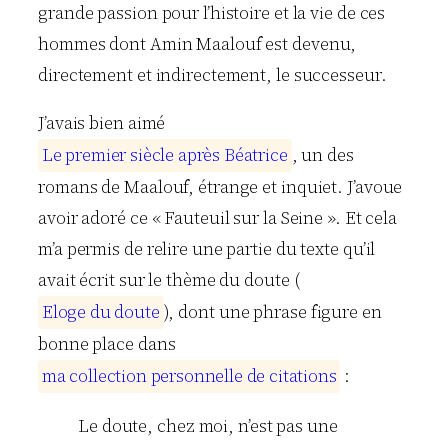
grande passion pour l’histoire et la vie de ces
hommes dont Amin Maalouf est devenu,
directement et indirectement, le successeur.
J’avais bien aimé
L
e
p
r
e
m
i
e
r
s
i
è
c
l
e
a
p
r
è
s
B
é
a
t
r
i
c
e
, un des
romans de Maalouf, étrange et inquiet. J’avoue
avoir adoré ce « Fauteuil sur la Seine ». Et cela
m’a permis de relire une partie du texte qu’il
avait écrit sur le thème du doute (
E
l
o
g
e
d
u
d
o
u
t
e
), dont une phrase figure en
bonne place dans
m
a
c
o
l
l
e
c
t
i
o
n
p
e
r
s
o
n
n
e
l
l
e
d
e
c
i
t
a
t
i
o
n
s
:
Le doute, chez moi, n’est pas une