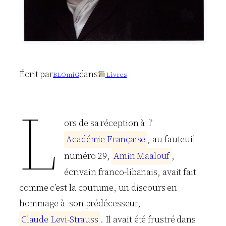
Écrit par
dans
BLOmiG
Livres
L
ors de sa réception à l’
A
c
a
d
é
m
i
e
F
r
a
n
ç
a
i
s
e
, au fauteuil
numéro 29,
A
m
i
n
M
a
a
l
o
u
f
,
écrivain franco-libanais, avait fait
comme c’est la coutume, un discours en
hommage à son prédécesseur,
C
l
a
u
d
e
L
e
v
i
-
S
t
r
a
u
s
s
. Il avait été frustré dans