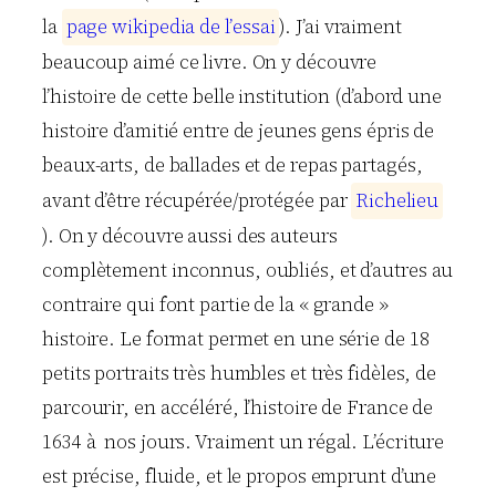
la
p
a
g
e
w
i
k
i
p
e
d
i
a
d
e
l
’
e
s
s
a
i
). J’ai vraiment
beaucoup aimé ce livre. On y découvre
l’histoire de cette belle institution (d’abord une
histoire d’amitié entre de jeunes gens épris de
beaux-arts, de ballades et de repas partagés,
avant d’être récupérée/protégée par
R
i
c
h
e
l
i
e
u
). On y découvre aussi des auteurs
complètement inconnus, oubliés, et d’autres au
contraire qui font partie de la « grande »
histoire. Le format permet en une série de 18
petits portraits très humbles et très fidèles, de
parcourir, en accéléré, l’histoire de France de
1634 à nos jours. Vraiment un régal. L’écriture
est précise, fluide, et le propos emprunt d’une