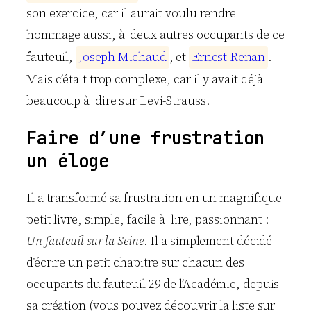
son exercice, car il aurait voulu rendre
hommage aussi, à deux autres occupants de ce
fauteuil,
J
o
s
e
p
h
M
i
c
h
a
u
d
, et
E
r
n
e
s
t
R
e
n
a
n
.
Mais c’était trop complexe, car il y avait déjà
beaucoup à dire sur Levi-Strauss.
Faire d’une frustration
un éloge
Il a transformé sa frustration en un magnifique
petit livre, simple, facile à lire, passionnant :
Un fauteuil sur la Seine
. Il a simplement décidé
d’écrire un petit chapitre sur chacun des
occupants du fauteuil 29 de l’Académie, depuis
sa création (vous pouvez découvrir la liste sur