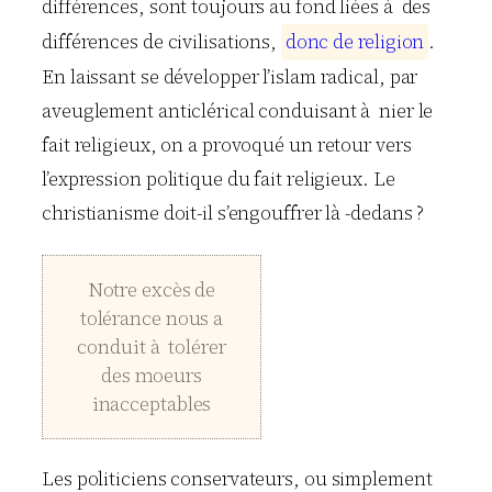
différences, sont toujours au fond liées à des
différences de civilisations,
d
o
n
c
d
e
r
e
l
i
g
i
o
n
.
En laissant se développer l’islam radical, par
aveuglement anticlérical conduisant à nier le
fait religieux, on a provoqué un retour vers
l’expression politique du fait religieux. Le
christianisme doit-il s’engouffrer là -dedans ?
Notre excès de
tolérance nous a
conduit à tolérer
des moeurs
inacceptables
Les politiciens conservateurs, ou simplement