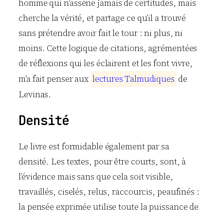
homme qui n’assène jamais de certitudes, mais
cherche la vérité, et partage ce qu’il a trouvé
sans prétendre avoir fait le tour : ni plus, ni
moins. Cette logique de citations, agrémentées
de réflexions qui les éclairent et les font vivre,
m’a fait penser aux
l
e
c
t
u
r
e
s
T
a
l
m
u
d
i
q
u
e
s
de
Levinas.
Densité
Le livre est formidable également par sa
densité. Les textes, pour être courts, sont, à
l’évidence mais sans que cela soit visible,
travaillés, ciselés, relus, raccourcis, peaufinés :
la pensée exprimée utilise toute la puissance de