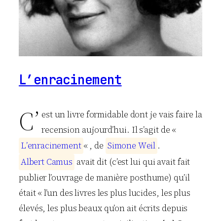
L’enracinement
C’
est un livre formidable dont je vais faire la
recension aujourd’hui. Il s’agit de «
L
’
e
n
r
a
c
i
n
e
m
e
n
t
« , de
S
i
m
o
n
e
W
e
i
l
.
A
l
b
e
r
t
C
a
m
u
s
avait dit (c’est lui qui avait fait
publier l’ouvrage de manière posthume) qu’il
était « l’un des livres les plus lucides, les plus
élevés, les plus beaux qu’on ait écrits depuis