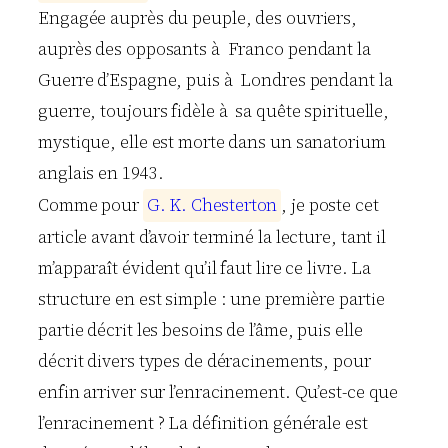
Engagée auprès du peuple, des ouvriers,
auprès des opposants à Franco pendant la
Guerre d’Espagne, puis à Londres pendant la
guerre, toujours fidèle à sa quête spirituelle,
mystique, elle est morte dans un sanatorium
anglais en 1943.
Comme pour
G
.
K
.
C
h
e
s
t
e
r
t
o
n
, je poste cet
article avant d’avoir terminé la lecture, tant il
m’apparaît évident qu’il faut lire ce livre. La
structure en est simple : une première partie
partie décrit les besoins de l’âme, puis elle
décrit divers types de déracinements, pour
enfin arriver sur l’enracinement. Qu’est-ce que
l’enracinement ? La définition générale est