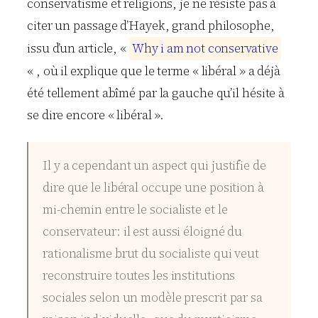
conservatisme et religions, je ne résiste pas à
citer un passage d’Hayek, grand philosophe,
issu d’un article, «
W
h
y
i
a
m
n
o
t
c
o
n
s
e
r
v
a
t
i
v
e
« , où il explique que le terme « libéral » a déjà
été tellement abîmé par la gauche qu’il hésite à
se dire encore « libéral ».
Il y a cependant un aspect qui justifie de
dire que le libéral occupe une position à
mi-chemin entre le socialiste et le
conservateur: il est aussi éloigné du
rationalisme brut du socialiste qui veut
reconstruire toutes les institutions
sociales selon un modèle prescrit par sa