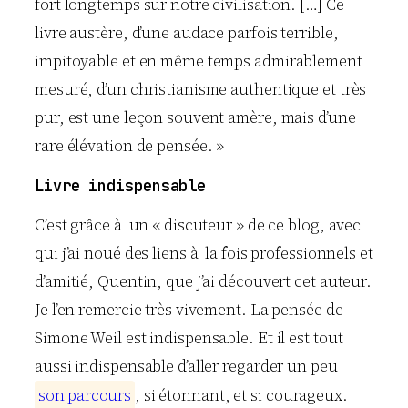
fort longtemps sur notre civilisation. […] Ce
livre austère, d’une audace parfois terrible,
impitoyable et en même temps admirablement
mesuré, d’un christianisme authentique et très
pur, est une leçon souvent amère, mais d’une
rare élévation de pensée. »
Livre indispensable
C’est grâce à un « discuteur » de ce blog, avec
qui j’ai noué des liens à la fois professionnels et
d’amitié, Quentin, que j’ai découvert cet auteur.
Je l’en remercie très vivement. La pensée de
Simone Weil est indispensable. Et il est tout
aussi indispensable d’aller regarder un peu
s
o
n
p
a
r
c
o
u
r
s
, si étonnant, et si courageux.