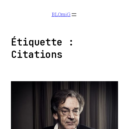
Aller
BLOmiG
au
contenu
Étiquette :
Citations