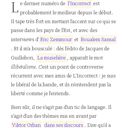
L
e dernier numéro de
l
’
I
n
c
o
r
r
e
c
t
est
probablement le meilleur depuis le début.
Il tape très fort en mettant l’accent sur ce qui se
passe dans les pays de l’Est, et avec des
interviews d’
E
r
i
c
Z
e
m
m
o
u
r
et
B
o
u
a
l
e
m
S
a
n
s
a
l
. Et il m’a bousculé : dès l’édito de Jacques de
Guillebon,
L
a
m
u
s
e
l
i
è
r
e
, apparaît le mot
illibéralisme
. C’est un point de controverse
récurrent avec mes amis de L’Incorrect : je suis
le libéral de la bande, et ils n’entendent pas la
liberté comme je l’entends.
Bien sûr, il ne s’agit pas d’un tic de langage. Il
s’agit d’un des thèmes mis en avant par
V
i
k
t
o
r
O
r
b
a
n
d
a
n
s
s
e
s
d
i
s
c
o
u
r
s
. Dire qu’il a