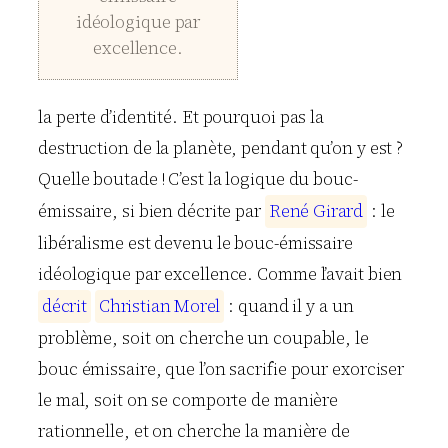
idéologique par
excellence.
la perte d’identité. Et pourquoi pas la
destruction de la planète, pendant qu’on y est ?
Quelle boutade ! C’est la logique du bouc-
émissaire, si bien décrite par
R
e
n
é
G
i
r
a
r
d
: le
libéralisme est devenu le bouc-émissaire
idéologique par excellence. Comme l’avait bien
d
é
c
r
i
t
C
h
r
i
s
t
i
a
n
M
o
r
e
l
: quand il y a un
problème, soit on cherche un coupable, le
bouc émissaire, que l’on sacrifie pour exorciser
le mal, soit on se comporte de manière
rationnelle, et on cherche la manière de