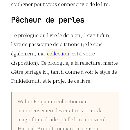
souligner pour vous donner envie de le lire.
Pêcheur de perles
Le prologue du livre le dit bien, il s’agit d’un
livre de passionné de citations (je le suis
également, ma
c
o
l
l
e
c
t
i
o
n
est à votre
disposition). Ce prologue, à la relecture, mérite
d’être partagé ici, tant il donne à voir le style de
Finkielkraut, et le projet de ce livre.
Walter Benjamin collectionnait
amoureusement les citations. Dans la
magnifique étude qu’elle lui a consacrée,
Hannah Arendt compare ce penseur