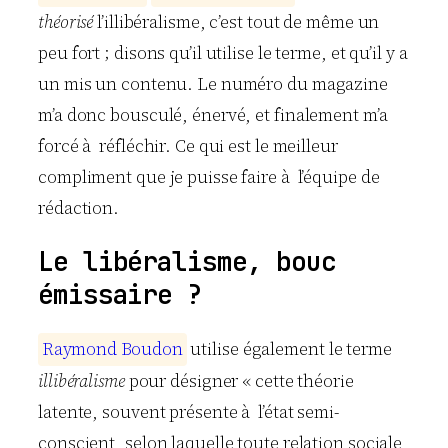
théorisé
l’illibéralisme, c’est tout de même un
peu fort ; disons qu’il utilise le terme, et qu’il y a
un mis un contenu. Le numéro du magazine
m’a donc bousculé, énervé, et finalement m’a
forcé à réfléchir. Ce qui est le meilleur
compliment que je puisse faire à l’équipe de
rédaction.
Le libéralisme, bouc
émissaire ?
R
a
y
m
o
n
d
B
o
u
d
o
n
utilise également le terme
illibéralisme
pour désigner « cette théorie
latente, souvent présente à l’état semi-
conscient, selon laquelle toute relation sociale