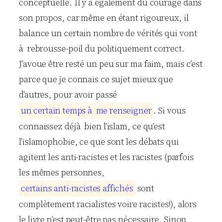
conceptuelle. Il y a également du courage dans
son propos, car même en étant rigoureux, il
balance un certain nombre de vérités qui vont
à rebrousse-poil du politiquement correct.
J’avoue être resté un peu sur ma faim, mais c’est
parce que je connais ce sujet mieux que
d’autres, pour avoir passé
u
n
c
e
r
t
a
i
n
t
e
m
p
s
à
m
e
r
e
n
s
e
i
g
n
e
r
. Si vous
connaissez déjà bien l’islam, ce qu’est
l’islamophobie, ce que sont les débats qui
agitent les anti-racistes et les racistes (parfois
les mêmes personnes,
c
e
r
t
a
i
n
s
a
n
t
i
-
r
a
c
i
s
t
e
s
a
f
f
i
c
h
é
s
sont
complètement racialistes voire racistes!), alors
le livre n’est peut-être pas nécessaire. Sinon,