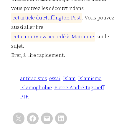
vous pouvez les découvrir dans
c
e
t
a
r
t
i
c
l
e
d
u
H
u
f
f
i
n
g
t
o
n
P
o
s
t
. Vous pouvez
aussi aller lire
c
e
t
t
e
i
n
t
e
r
v
i
e
w
a
c
c
o
r
d
é
à
M
a
r
i
a
n
n
e
sur le
sujet.
Bref, à lire rapidement.
antiracistes
essai
Islam
Islamisme
Islamophobie
Pierre-André Taguieff
PIR