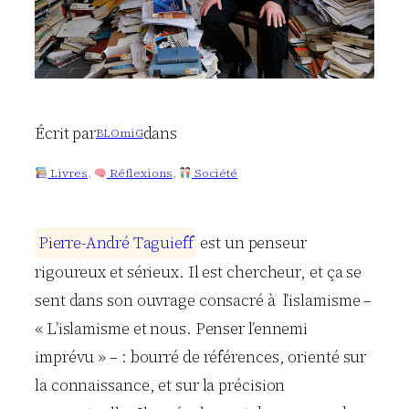
Écrit par
dans
BLOmiG
Livres
, 
Réflexions
, 
Société
P
i
e
r
r
e
-
A
n
d
r
é
T
a
g
u
i
e
f
f
est un penseur
rigoureux et sérieux. Il est chercheur, et ça se
sent dans son ouvrage consacré à l’islamisme –
« L’islamisme et nous. Penser l’ennemi
imprévu » – : bourré de références, orienté sur
la connaissance, et sur la précision