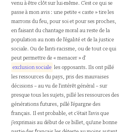
venu à être clôt sur lui-même. C’est ce qui se
passe à mon avis : une petite « caste » tire les
marrons du feu, pour soi et pour ses proches,
en faisant du chantage moral au reste de la
population au nom de l’égalité et de la justice
sociale. Ou de l’anti-racisme, ou de tout ce qui
peut permettre de « menacer » d’
e
x
c
l
u
s
i
o
n
s
o
c
i
a
l
e
les opposants. Ils ont pillé
les ressources du pays, pris des mauvaises
décisions – au vu de l’intérêt général – sur
presque tous les sujets, pillé les ressources des
générations futures, pillé l’épargne des
français. Il est probable, et c’était l’avis que
j’exprimais au début de ce billet, qu’une bonne
partie des français les déteste au moins autant