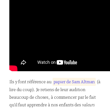
Ils y font référence au
p
a
p
i
e
r
d
e
S
a
m
A
l
t
m
a
n
(à
lire du coup). Je retiens de leur audition
beaucoup de choses, à commencer par le fait
qu’il faut apprendre à nos enfants des
valeurs