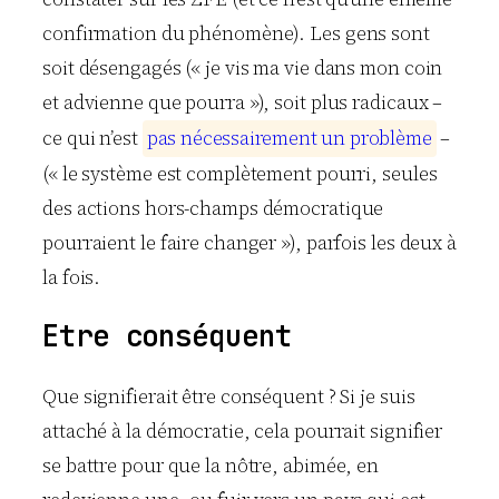
confirmation du phénomène). Les gens sont
soit désengagés (« je vis ma vie dans mon coin
et advienne que pourra »), soit plus radicaux –
ce qui n’est
p
a
s
n
é
c
e
s
s
a
i
r
e
m
e
n
t
u
n
p
r
o
b
l
è
m
e
–
(« le système est complètement pourri, seules
des actions hors-champs démocratique
pourraient le faire changer »), parfois les deux à
la fois.
Etre conséquent
Que signifierait être conséquent ? Si je suis
attaché à la démocratie, cela pourrait signifier
se battre pour que la nôtre, abimée, en