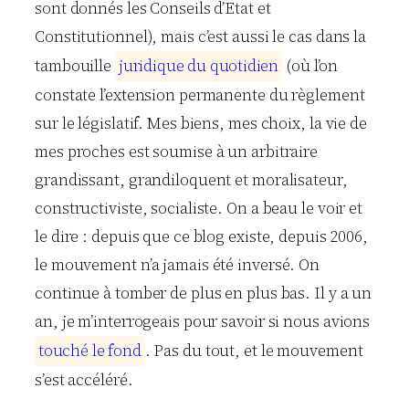
sont donnés les Conseils d’Etat et
Constitutionnel), mais c’est aussi le cas dans la
tambouille
j
u
r
i
d
i
q
u
e
d
u
q
u
o
t
i
d
i
e
n
(où l’on
constate l’extension permanente du règlement
sur le législatif. Mes biens, mes choix, la vie de
mes proches est soumise à un arbitraire
grandissant, grandiloquent et moralisateur,
constructiviste, socialiste. On a beau le voir et
le dire : depuis que ce blog existe, depuis 2006,
le mouvement n’a jamais été inversé. On
continue à tomber de plus en plus bas. Il y a un
an, je m’interrogeais pour savoir si nous avions
t
o
u
c
h
é
l
e
f
o
n
d
. Pas du tout, et le mouvement
s’est accéléré.