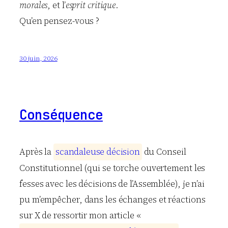
morales
, et l’
esprit critique
.
Qu’en pensez-vous ?
30 juin, 2026
Conséquence
Après la
s
c
a
n
d
a
l
e
u
s
e
d
é
c
i
s
i
o
n
du Conseil
Constitutionnel (qui se torche ouvertement les
fesses avec les décisions de l’Assemblée), je n’ai
pu m’empêcher, dans les échanges et réactions
sur X de ressortir mon article «