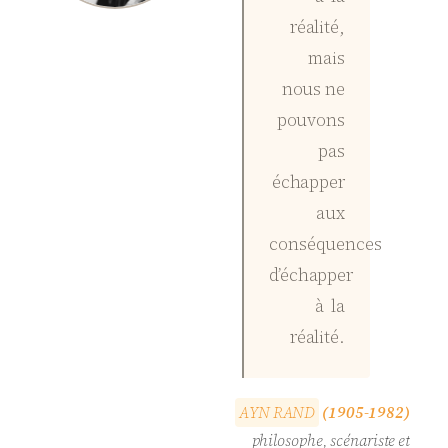
réalité,
mais
nous ne
pouvons
pas
échapper
aux
conséquences
d’échapper
à la
réalité.
A
Y
N
R
A
N
D
(1905-1982)
philosophe, scénariste et