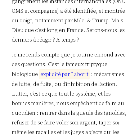
gangrènent les instances internationales (ONU,
OMS et compagnie) a été identifiée, et montrée
du doigt, notamment par Milei & Trump. Mais
Dieu que c’est long en France. Serons-nous les
derniers à réagir ? A temps ?
Je me rends compte que je tourne en rond avec
ces questions. C’est le fameux triptyque
biologique
e
x
p
l
i
c
i
t
é
p
a
r
L
a
b
o
r
i
t
: mécanismes
de lutte, de fuite, ou d’inhibition de l’action.
Lutter, c’est ce que tout le système, et les
bonnes manières, nous empêchent de faire au
quotidien : rentrer dans la gueule des ignobles,
refuser de se faire voler son argent, taper soi-
même les racailles et les juges abjects qui les