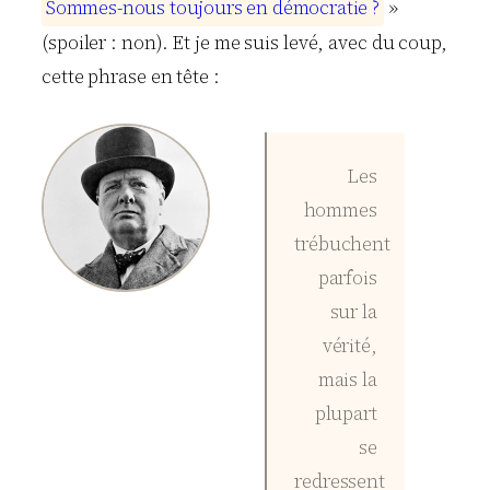
S
o
m
m
e
s
-
n
o
u
s
t
o
u
j
o
u
r
s
e
n
d
é
m
o
c
r
a
t
i
e
?
»
(spoiler : non). Et je me suis levé, avec du coup,
cette phrase en tête :
Les
hommes
trébuchent
parfois
sur la
vérité,
mais la
plupart
se
redressent