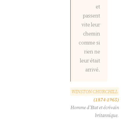
et
passent
vite leur
chemin
comme si
rien ne
leur était
arrivé.
W
I
N
S
T
O
N
C
H
U
R
C
H
I
L
L
(1874-1965)
Homme d’Etat et écrivain
britannique.