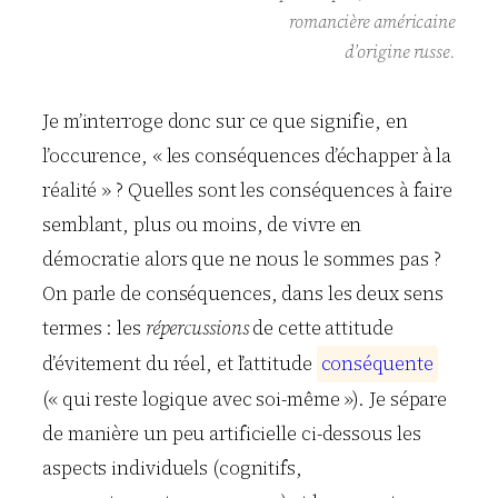
romancière américaine
d’origine russe.
Je m’interroge donc sur ce que signifie, en
l’occurence, « les conséquences d’échapper à la
réalité » ? Quelles sont les conséquences à faire
semblant, plus ou moins, de vivre en
démocratie alors que ne nous le sommes pas ?
On parle de conséquences, dans les deux sens
termes : les
répercussions
de cette attitude
d’évitement du réel, et l’attitude
c
o
n
s
é
q
u
e
n
t
e
(« qui reste logique avec soi-même »). Je sépare
de manière un peu artificielle ci-dessous les
aspects individuels (cognitifs,