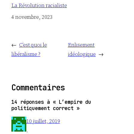
La Révolution racialiste
Date
4 novembre, 2023
←
C’est quoi le
Enlisement
libéralisme ?
idéologique
→
Commentaires
14 réponses à « L’empire du
politiquement correct »
10 juillet, 2019
.