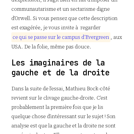
communautarisme et un sectarisme digne
d’Orwell. Si vous pensez que cette description
est exagérée, je vous invite à regarder
c
e
q
u
i
s
e
p
a
s
s
e
s
u
r
l
e
c
a
m
p
u
s
d
’
E
v
e
r
g
r
e
e
n
, aux
USA. De la folie, même pas douce.
Les imaginaires de la
gauche et de la droite
Dans la suite de l’essai, Mathieu Bock-côté
revient sur le clivage gauche-droite. C’est
probablement la première fois que je lis
quelque chose d’intéressant sur le sujet ! Son
analyse est que la gauche et la droite ne sont