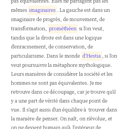
pas équivalentes. Elles ne partagent pas les
mêmes
i
m
a
g
i
n
a
i
r
e
s
. La gauche est dans un
imaginaire de progrès, de mouvement, de
transformation,
p
r
o
m
é
t
h
é
e
n
si l’on veut,
tandis que la droite est dans une logique
d’enracinement, de conservation, de
particularisme. Dans le monde
d
’
H
e
s
t
i
a
, si l’on
veut poursuivre la métaphore mythologique.
Leurs manières de considérer la société et les
hommes ne sont pas équivalentes. Je me
retrouve dans ce découpage, car je trouve qu’il
y a une part de vérité dans chaque point de
vue. Il s’agit aussi d’un équilibre à trouver dans
la manière de penser. On naît, on n’évolue, et
on ne devient humain qu’à l’intérieur de