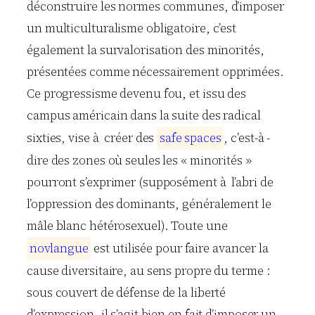
déconstruire les normes communes, d’imposer
un multiculturalisme obligatoire, c’est
également la survalorisation des minorités,
présentées comme nécessairement opprimées.
Ce progressisme devenu fou, et issu des
campus américain dans la suite des radical
sixties, vise à créer des
s
a
f
e
s
p
a
c
e
s
, c’est-à -
dire des zones où seules les « minorités »
pourront s’exprimer (supposément à l’abri de
l’oppression des dominants, généralement le
mâle blanc hétérosexuel). Toute une
n
o
v
l
a
n
g
u
e
est utilisée pour faire avancer la
cause diversitaire, au sens propre du terme :
sous couvert de défense de la liberté
d’expression, il s’agit bien en fait d’imposer un