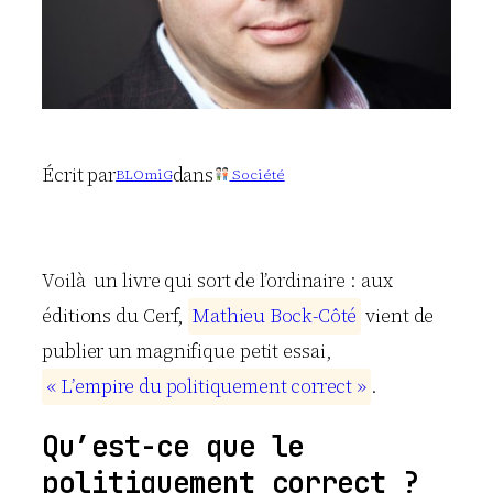
Écrit par
dans
BLOmiG
Société
Voilà un livre qui sort de l’ordinaire : aux
éditions du Cerf,
M
a
t
h
i
e
u
B
o
c
k
-
C
ô
t
é
vient de
publier un magnifique petit essai,
«
L
’
e
m
p
i
r
e
d
u
p
o
l
i
t
i
q
u
e
m
e
n
t
c
o
r
r
e
c
t
»
.
Qu’est-ce que le
politiquement correct ?