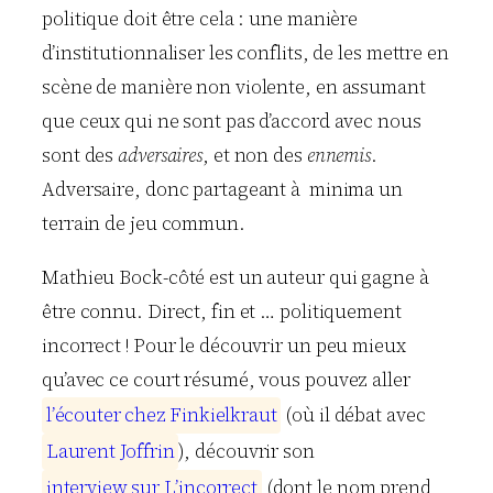
politique doit être cela : une manière
d’institutionnaliser les conflits, de les mettre en
scène de manière non violente, en assumant
que ceux qui ne sont pas d’accord avec nous
sont des
adversaires
, et non des
ennemis
.
Adversaire, donc partageant à minima un
terrain de jeu commun.
Mathieu Bock-côté est un auteur qui gagne à
être connu. Direct, fin et … politiquement
incorrect ! Pour le découvrir un peu mieux
qu’avec ce court résumé, vous pouvez aller
l
’
é
c
o
u
t
e
r
c
h
e
z
F
i
n
k
i
e
l
k
r
a
u
t
(où il débat avec
L
a
u
r
e
n
t
J
o
f
f
r
i
n
), découvrir son
i
n
t
e
r
v
i
e
w
s
u
r
L
’
i
n
c
o
r
r
e
c
t
(dont le nom prend