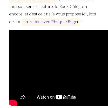
tout son sens à lecture de Bock-Côté), ou
encore, et c’est ce que je vous propose ici, lors
de son
e
n
t
r
e
t
i
e
n
a
v
e
c
P
h
i
l
i
p
p
e
B
i
l
g
e
r
: