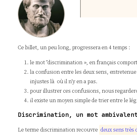
Ce billet, un peu long, progressera en 4 temps :
le mot ”discrimination », en français compo
la confusion entre les deux sens, entretenue p
injustes là où il n’y en a pas.
pour illustrer ces confusions, nous regarder
il existe un moyen simple de trier entre le légi
Discrimination, un mot ambivalen
Le terme discrimination recouvre
d
e
u
x
s
e
n
s
t
r
è
s