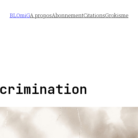
BLOmiG
A propos
Abonnement
Citations
Grokisme
crimination