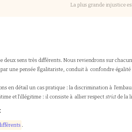
La plus grande injustice es
rte deux sens très différents. Nous reviendrons sur chacu
ar une pensée Égalitariste, conduit à confondre égalité de 
ons en détail un cas pratique : la discrimination à l’emba
time et l’illégitime : il consiste à allier respect
strict
de la l
t
d
i
f
f
é
r
e
n
t
s
.