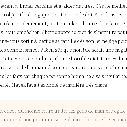
revient à brider certains et à aider d’autres.
C’est le meill
e un objectif idéologique (tout le monde doit être dans le
e réaliser pleinement, tout en aidant d’autres à le faire. 
ons-nous empêcher Albert d’apprendre et de s’instruire pour
ns-nous sortir Albert de sa famille dès son jeune âge pour
stes connaissances ? Bien sûr que non ! Ce serait une négat
s. Cette voie ne conduit qu’à une horrible dictature évalu
eure partie de l’humanité pour construire une sorte d’hom
 les faits car chaque personne humaine a sa singularité.
berté. Hayek l’avait exprimé de manière très claire :
ifférences du monde entre traiter les gens de manière égale
 une condition pour une société libre alors que la seconde