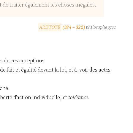
t de traiter également les choses inégales.
A
R
I
S
T
O
T
E
(384 – 322)
philosophe grec
ns de ces acceptions
fait et égalité devant la loi, et à voir des actes
uche
iberté d’action individuelle, et
tolérance
.