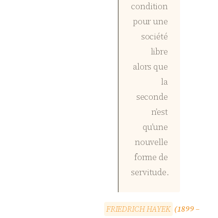
condition
pour une
société
libre
alors que
la
seconde
n’est
qu’une
nouvelle
forme de
servitude.
F
R
I
E
D
R
I
C
H
H
A
Y
E
K
(1899 –