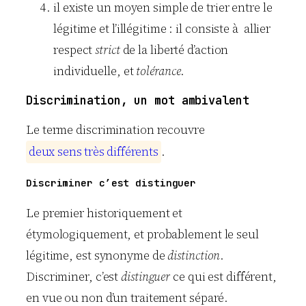
il existe un moyen simple de trier entre le
légitime et l’illégitime : il consiste à allier
respect
strict
de la liberté d’action
individuelle, et
tolérance
.
Discrimination, un mot ambivalent
Le terme discrimination recouvre
d
e
u
x
s
e
n
s
t
r
è
s
d
i
f
f
é
r
e
n
t
s
.
Discriminer c’est distinguer
Le premier historiquement et
étymologiquement, et probablement le seul
légitime, est synonyme de
distinction
.
Discriminer, c’est
distinguer
ce qui est différent,
en vue ou non d’un traitement séparé.