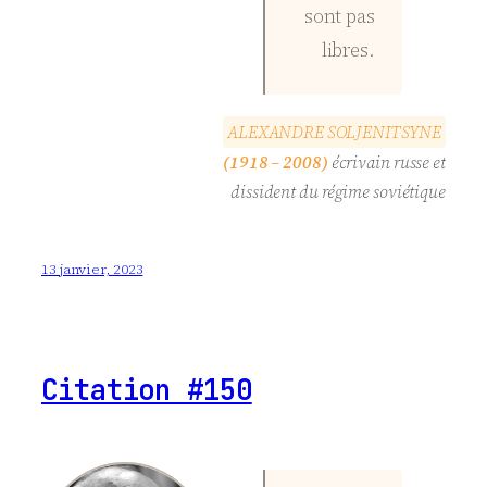
sont pas
libres.
A
L
E
X
A
N
D
R
E
S
O
L
J
E
N
I
T
S
Y
N
E
(1918 – 2008)
écrivain russe et
dissident du régime soviétique
13 janvier, 2023
Citation #150