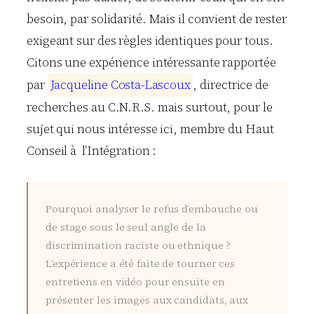
besoin, par solidarité. Mais il convient de rester
exigeant sur des règles identiques pour tous.
Citons une expérience intéressante rapportée
par
J
a
c
q
u
e
l
i
n
e
C
o
s
t
a
-
L
a
s
c
o
u
x
, directrice de
recherches au C.N.R.S. mais surtout, pour le
sujet qui nous intéresse ici, membre du Haut
Conseil à l’Intégration :
Pourquoi analyser le refus d’embauche ou
de stage sous le seul angle de la
discrimination raciste ou ethnique ?
L’expérience a été faite de tourner ces
entretiens en vidéo pour ensuite en
présenter les images aux candidats, aux