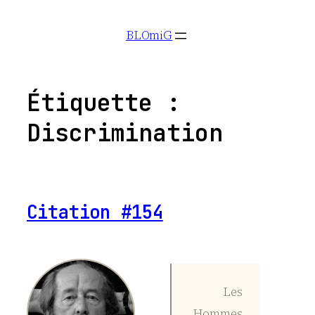
Aller
BLOmiG
au
contenu
Étiquette :
Discrimination
Citation #154
Les
Hommes