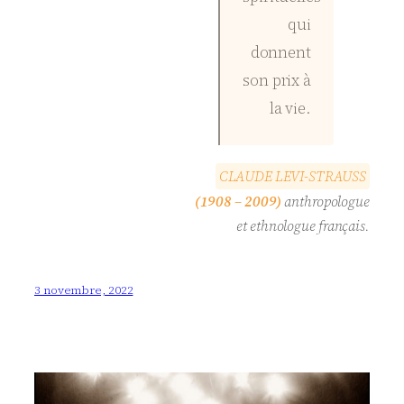
qui
donnent
son prix à
la vie.
C
L
A
U
D
E
L
E
V
I
-
S
T
R
A
U
S
S
(1908 – 2009)
anthropologue
et ethnologue français.
3 novembre, 2022