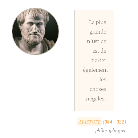
La plus
grande
injustice
est de
traiter
également
les
choses
inégales.
A
R
I
S
T
O
T
E
(384 – 322)
philosophe grec