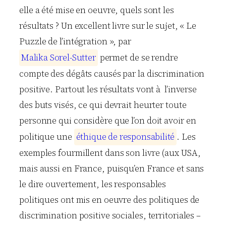
elle a été mise en oeuvre, quels sont les
résultats ? Un excellent livre sur le sujet, « Le
Puzzle de l’intégration », par
M
a
l
i
k
a
S
o
r
e
l
-
S
u
t
t
e
r
permet de se rendre
compte des dégâts causés par la discrimination
positive. Partout les résultats vont à l’inverse
des buts visés, ce qui devrait heurter toute
personne qui considère que l’on doit avoir en
politique une
é
t
h
i
q
u
e
d
e
r
e
s
p
o
n
s
a
b
i
l
i
t
é
. Les
exemples fourmillent dans son livre (aux USA,
mais aussi en France, puisqu’en France et sans
le dire ouvertement, les responsables
politiques ont mis en oeuvre des politiques de
discrimination positive sociales, territoriales –