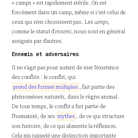
« camps » est rapidement stérile. On est
forcément dans un camp, même si c’est celui de
ceux qui n’en choisissent pas. Les
camps
,
comme le statut d’
ennemi
, nous sont en général
assignés par d’autres.
Ennemis et adversaires
Il ne s’agit pas pour autant de nier l’existence
des conflits : le conflit, qui
p
r
e
n
d
d
e
s
f
o
r
m
e
s
m
u
l
t
i
p
l
e
s
, fait partie des
phénomènes naturels, dans le règne animal.
De tous temps, le conflit a fait partie de
l’humanité, de ses
m
y
t
h
e
s
, de ce qui structure
son histoire, de ce qui alimente la réflexion.
Cela m’a rappelé une distinction importante