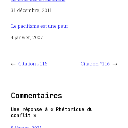
Date
31 décembre, 2011
Le pacifisme est une peur
Date
4 janvier, 2007
←
Citation #115
Citation #116
→
Commentaires
Une réponse à « Rhétorique du
conflit »
8 février, 2021