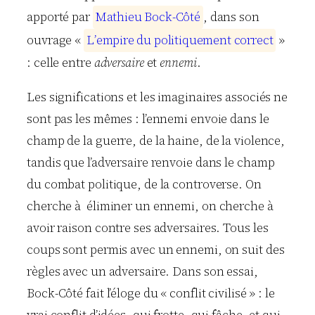
apporté par
M
a
t
h
i
e
u
B
o
c
k
-
C
ô
t
é
, dans son
ouvrage «
L
’
e
m
p
i
r
e
d
u
p
o
l
i
t
i
q
u
e
m
e
n
t
c
o
r
r
e
c
t
»
: celle entre
adversaire
et
ennemi
.
Les significations et les imaginaires associés ne
sont pas les mêmes : l’ennemi envoie dans le
champ de la guerre, de la haine, de la violence,
tandis que l’adversaire renvoie dans le champ
du combat politique, de la controverse. On
cherche à éliminer un ennemi, on cherche à
avoir raison contre ses adversaires. Tous les
coups sont permis avec un ennemi, on suit des
règles avec un adversaire. Dans son essai,
Bock-Côté fait l’éloge du « conflit civilisé » : le
vrai conflit d’idées, qui frotte, qui fâche, et qui