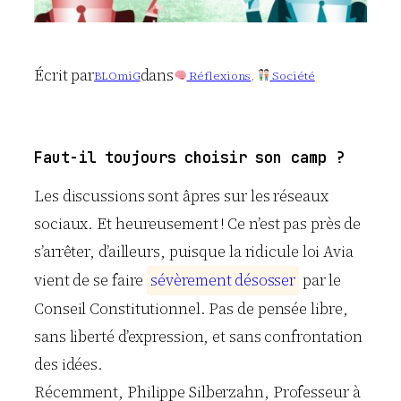
Écrit par
dans
BLOmiG
Réflexions
, 
Société
Faut-il toujours choisir son camp ?
Les discussions sont âpres sur les réseaux
sociaux. Et heureusement ! Ce n’est pas près de
s’arrêter, d’ailleurs, puisque la ridicule loi Avia
vient de se faire
s
é
v
è
r
e
m
e
n
t
d
é
s
o
s
s
e
r
par le
Conseil Constitutionnel. Pas de pensée libre,
sans liberté d’expression, et sans confrontation
des idées.
Récemment, Philippe Silberzahn, Professeur à