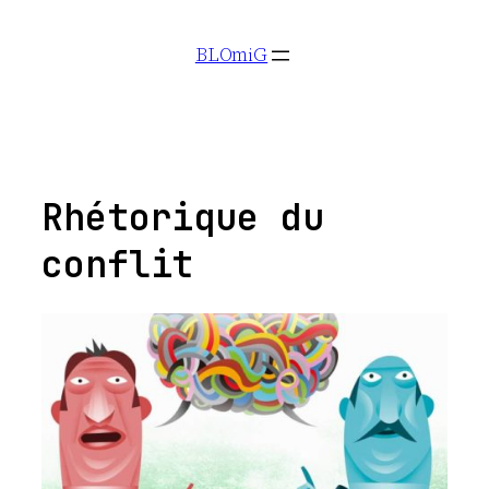
Aller
BLOmiG
au
contenu
Rhétorique du
conflit