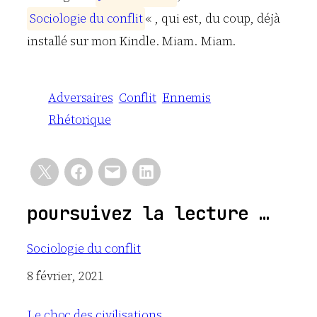
S
o
c
i
o
l
o
g
i
e
d
u
c
o
n
f
l
i
t
« , qui est, du coup, déjà
installé sur mon Kindle. Miam. Miam.
Adversaires
Conflit
Ennemis
Rhétorique
poursuivez la lecture …
Sociologie du conflit
Date
8 février, 2021
Le choc des civilisations