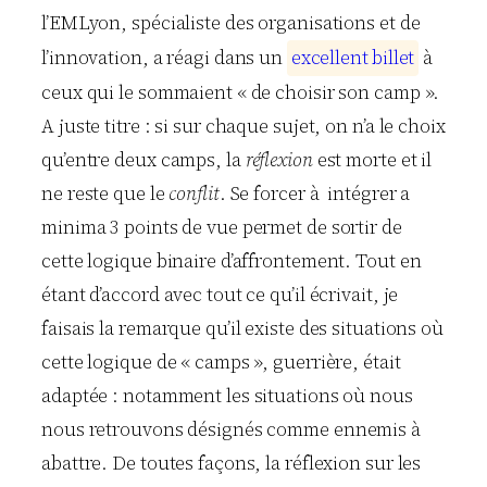
l’EMLyon, spécialiste des organisations et de
l’innovation, a réagi dans un
e
x
c
e
l
l
e
n
t
b
i
l
l
e
t
à
ceux qui le sommaient « de choisir son camp ».
A juste titre : si sur chaque sujet, on n’a le choix
qu’entre deux camps, la
réflexion
est morte et il
ne reste que le
conflit
. Se forcer à intégrer a
minima 3 points de vue permet de sortir de
cette logique binaire d’affrontement. Tout en
étant d’accord avec tout ce qu’il écrivait, je
faisais la remarque qu’il existe des situations où
cette logique de « camps », guerrière, était
adaptée : notamment les situations où nous
nous retrouvons désignés comme ennemis à
abattre. De toutes façons, la réflexion sur les