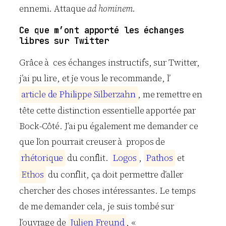
ennemi. Attaque
ad hominem
.
Ce que m’ont apporté les échanges
libres sur Twitter
Grâce à ces échanges instructifs, sur Twitter,
j’ai pu lire, et je vous le recommande, l’
a
r
t
i
c
l
e
d
e
P
h
i
l
i
p
p
e
S
i
l
b
e
r
z
a
h
n
, me remettre en
tête cette distinction essentielle apportée par
Bock-Côté. J’ai pu également me demander ce
que l’on pourrait creuser à propos de
r
h
é
t
o
r
i
q
u
e
du conflit.
L
o
g
o
s
,
P
a
t
h
o
s
et
E
t
h
o
s
du conflit, ça doit permettre d’aller
chercher des choses intéressantes. Le temps
de me demander cela, je suis tombé sur
l’ouvrage de
J
u
l
i
e
n
F
r
e
u
n
d
, «