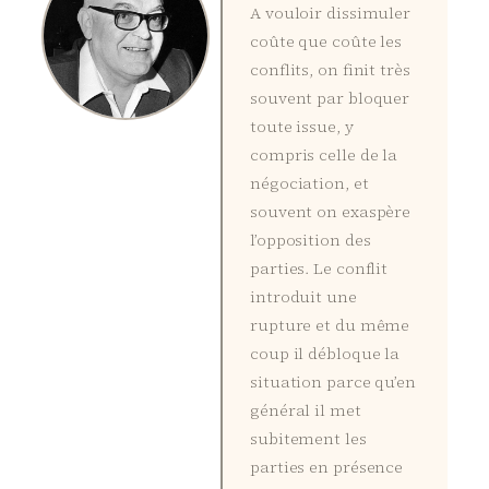
A vouloir dissimuler
coûte que coûte les
conflits, on finit très
souvent par bloquer
toute issue, y
compris celle de la
négociation, et
souvent on exaspère
l’opposition des
parties. Le conflit
introduit une
rupture et du même
coup il débloque la
situation parce qu’en
général il met
subitement les
parties en présence