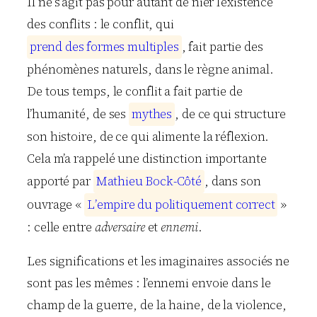
Il ne s’agit pas pour autant de nier l’existence
des conflits : le conflit, qui
p
r
e
n
d
d
e
s
f
o
r
m
e
s
m
u
l
t
i
p
l
e
s
, fait partie des
phénomènes naturels, dans le règne animal.
De tous temps, le conflit a fait partie de
l’humanité, de ses
m
y
t
h
e
s
, de ce qui structure
son histoire, de ce qui alimente la réflexion.
Cela m’a rappelé une distinction importante
apporté par
M
a
t
h
i
e
u
B
o
c
k
-
C
ô
t
é
, dans son
ouvrage «
L
’
e
m
p
i
r
e
d
u
p
o
l
i
t
i
q
u
e
m
e
n
t
c
o
r
r
e
c
t
»
: celle entre
adversaire
et
ennemi
.
Les significations et les imaginaires associés ne
sont pas les mêmes : l’ennemi envoie dans le
champ de la guerre, de la haine, de la violence,