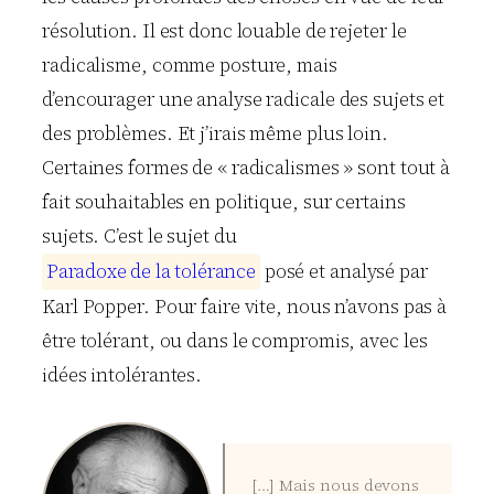
résolution. Il est donc louable de rejeter le
radicalisme, comme posture, mais
d’encourager une analyse radicale des sujets et
des problèmes. Et j’irais même plus loin.
Certaines formes de « radicalismes » sont tout à
fait souhaitables en politique, sur certains
sujets. C’est le sujet du
P
a
r
a
d
o
x
e
d
e
l
a
t
o
l
é
r
a
n
c
e
posé et analysé par
Karl Popper. Pour faire vite, nous n’avons pas à
être tolérant, ou dans le compromis, avec les
idées intolérantes.
[…] Mais nous devons