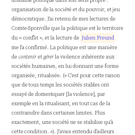
organisation de la société et du pouvoir, et jeu
démocratique. J’ai retenu de mes lectures de
Comte-Sponville que la politique est le territoire
du « conflit », et la lecture de
J
u
l
i
e
n
F
r
e
u
n
d
me l’a confirmé. La politique est une manière
de
contenir
et
gérer
la violence inhérente aux
sociétés humaines, en lui donnant une forme
organisée, ritualisée. (« C’est pour cette raison
que de tous temps les sociétés stables ont
essayé de domestiquer [la violence], par
exemple en la ritualisant, en tout cas de la
contraindre dans certaines limites. Plus
exactement, une société ne se stabilise qu’à
cette condition. »). J’avais entendu d’ailleurs