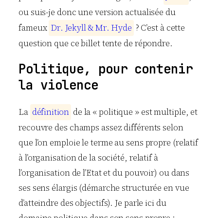
ou suis-je donc une version actualisée du
fameux
D
r
.
J
e
k
y
l
l
&
M
r
.
H
y
d
e
? C’est à cette
question que ce billet tente de répondre.
Politique, pour contenir
la violence
La
d
é
f
i
n
i
t
i
o
n
de la « politique » est multiple, et
recouvre des champs assez différents selon
que l’on emploie le terme au sens propre (relatif
à l’organisation de la société, relatif à
l’organisation de l’Etat et du pouvoir) ou dans
ses sens élargis (démarche structurée en vue
d’atteindre des objectifs). Je parle ici du
domaine politique dans son sens propre :