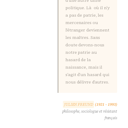
d’une autre unité
politique. Là où il n’y
a pas de patrie, les
mercenaires ou
l’étranger deviennent
les maîtres. Sans
doute devons-nous
notre patrie au
hasard de la
naissance, mais il
s’agit d’un hasard qui
nous délivre d’autres.
J
U
L
I
E
N
F
R
E
U
N
D
(1921 – 1993)
philosophe, sociologue et résistant
français