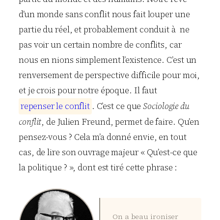
d’un monde sans conflit nous fait louper une
partie du réel, et probablement conduit à ne
pas voir un certain nombre de conflits, car
nous en nions simplement l’existence. C’est un
renversement de perspective difficile pour moi,
et je crois pour notre époque. Il faut
r
e
p
e
n
s
e
r
l
e
c
o
n
f
l
i
t
. C’est ce que
Sociologie du
conflit
, de Julien Freund, permet de faire. Qu’en
pensez-vous ? Cela m’a donné envie, en tout
cas, de lire son ouvrage majeur « Qu’est-ce que
la politique ? », dont est tiré cette phrase :
On a beau ironiser