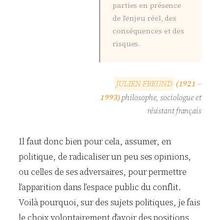
parties en présence
de l’enjeu réel, des
conséquences et des
risques.
J
U
L
I
E
N
F
R
E
U
N
D
(1921 –
1993)
philosophe, sociologue et
résistant français
Il faut donc bien pour cela, assumer, en
politique, de radicaliser un peu ses opinions,
ou celles de ses adversaires, pour permettre
l’apparition dans l’espace public du conflit.
Voilà pourquoi, sur des sujets politiques, je fais
le choix volontairement d’avoir des positions