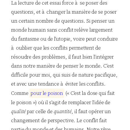
La lecture de cet essai force à se poser des
questions, et à changer la manière de se poser
un certain nombre de questions. Si penser un
monde humain sans conflit relève largement
du fantasme ou de l’utopie, voire peut conduire
à oublier que les conflits permettent de
résoudre des problèmes, il faut bien l’intégrer
dans notre manière de penser le monde. C’est
difficile pour moi, qui suis de nature pacifique,
et avec une tendance à éviter les conflits.
Comme
p
o
u
r
l
e
p
o
i
s
o
n
(« C’est la dose qui fait
le poison ») où il s’agit de remplacer l’idée de
qualité
par celle de
quantité
, il faut opérer un
changement de perspective. Le conflit fait
partie du monde et des humains. Notre rêve