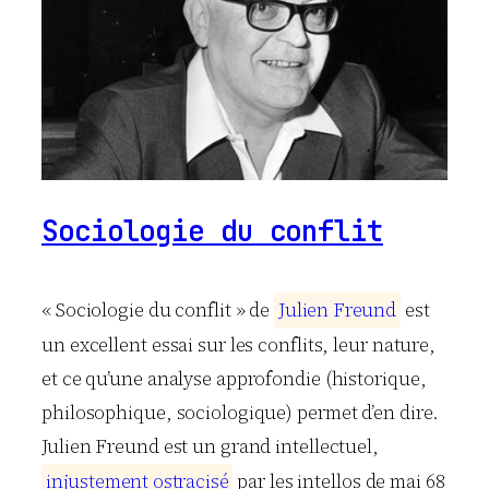
Sociologie du conflit
« Sociologie du conflit » de
J
u
l
i
e
n
F
r
e
u
n
d
est
un excellent essai sur les conflits, leur nature,
et ce qu’une analyse approfondie (historique,
philosophique, sociologique) permet d’en dire.
Julien Freund est un grand intellectuel,
i
n
j
u
s
t
e
m
e
n
t
o
s
t
r
a
c
i
s
é
par les intellos de mai 68