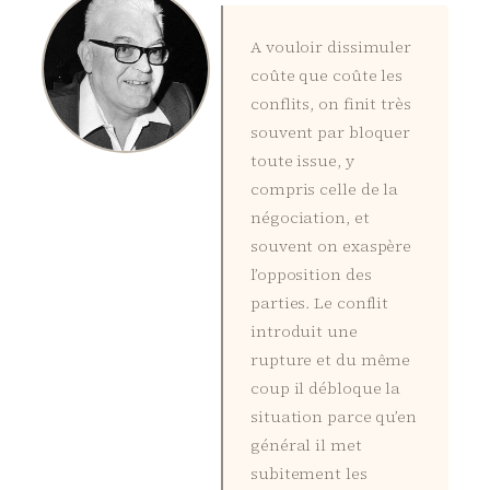
A vouloir dissimuler
coûte que coûte les
conflits, on finit très
souvent par bloquer
toute issue, y
compris celle de la
négociation, et
souvent on exaspère
l’opposition des
parties. Le conflit
introduit une
rupture et du même
coup il débloque la
situation parce qu’en
général il met
subitement les