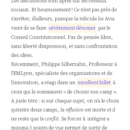
Les discussions sont âpres sur les réseaux
sociaux. Et heureusement ! Ce n’est pas près de
s’arrêter, d’ailleurs, puisque la ridicule loi Avia
vient de se faire
s
é
v
è
r
e
m
e
n
t
d
é
s
o
s
s
e
r
par le
Conseil Constitutionnel. Pas de pensée libre,
sans liberté d’expression, et sans confrontation
des idées.
Récemment, Philippe Silberzahn, Professeur à
l’EMLyon, spécialiste des organisations et de
l’innovation, a réagi dans un
e
x
c
e
l
l
e
n
t
b
i
l
l
e
t
à
ceux qui le sommaient « de choisir son camp ».
A juste titre : si sur chaque sujet, on n’a le choix
qu’entre deux camps, la
réflexion
est morte et il
ne reste que le
conflit
. Se forcer à intégrer a
minima 3 points de vue permet de sortir de