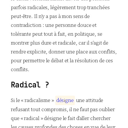
parfois radicales, légèrement trop tranchées
peut-être. Il n’y a pas à mon sens de
contradiction : une personne douce et
tolérante peut tout à fait, en politique, se
montrer plus dure et radicale, car il s’agit de
rendre explicite, donner une place aux conflits,
pour permettre le débat et la résolution de ces
conflits.
Radical ?
Si le « radicalisme »
d
é
s
i
g
n
e
une attitude
refusant tout compromis, il ne faut pas oublier
que « radical » désigne le fait d’aller chercher
les causes profondes des choses en vue de leur