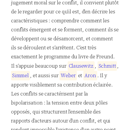
jugement moral sur le conflit, il convient plutôt
de le regarder pour ce qu’il est, d’en décrire les
caractéristiques : comprendre comment les
conflits émergent et se forment, comment ils se
développent ou se désamorcent, et comment
ils se déroulent et s’arrêtent. C’est très
exactement le programme du livre de Freund.
Il s’appuie beaucoup sur
C
l
a
u
s
e
w
i
t
z
,
S
c
h
m
i
t
t
,
S
i
m
m
e
l
, et aussi sur
W
e
b
e
r
et
A
r
o
n
. Il y
apporte visiblement sa contribution éclairée.
Les conflits se caractérisent par la
bipolarisation : la tension entre deux pôles
opposés, qui structurent l’ensemble des
rapports d’acteurs autour d’un conflit, et qui
rendent impossible l’existence d’un autre point