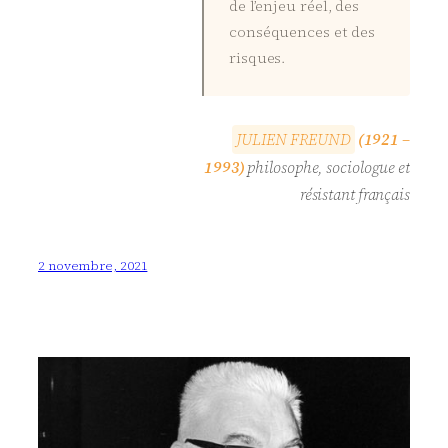
de l’enjeu réel, des
conséquences et des
risques.
J
U
L
I
E
N
F
R
E
U
N
D
(1921 –
1993)
philosophe, sociologue et
résistant français
2 novembre, 2021