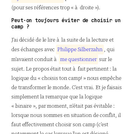
(pour ses références trop « à droite »).
Peut-on toujours éviter de choisir un
camp ?
J’ai décidé de le lire à la suite de la lecture et
des échanges avec
P
h
i
l
i
p
p
e
S
i
l
b
e
r
z
a
h
n
, qui
m’avaient conduit à
m
e
q
u
e
s
t
i
o
n
n
e
r
sur le
sujet. Le propos était tout à fait pertinent : la
logique du « choisis ton camp! » nous empêche
de transformer le monde. C’est vrai. Et je faisais
simplement la remarque que la logique
« binaire », par moment, n’était pas évitable :
lorsque nous sommes en situation de conflit, il
faut effectivement choisir son camp (c’est
notamment le cas lorsque l’on est désigné