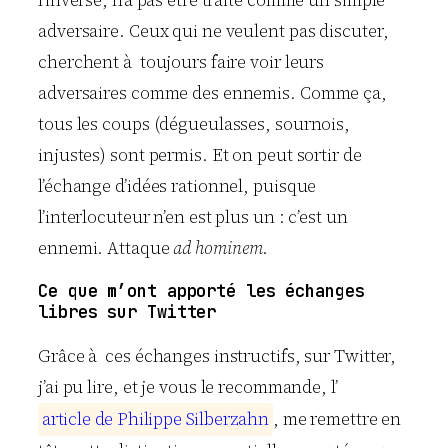
l’inverse, n’a pas être traité comme un simple
adversaire. Ceux qui ne veulent pas discuter,
cherchent à toujours faire voir leurs
adversaires comme des ennemis. Comme ça,
tous les coups (dégueulasses, sournois,
injustes) sont permis. Et on peut sortir de
l’échange d’idées rationnel, puisque
l’interlocuteur n’en est plus un : c’est un
ennemi. Attaque
ad hominem
.
Ce que m’ont apporté les échanges
libres sur Twitter
Grâce à ces échanges instructifs, sur Twitter,
j’ai pu lire, et je vous le recommande, l’
a
r
t
i
c
l
e
d
e
P
h
i
l
i
p
p
e
S
i
l
b
e
r
z
a
h
n
, me remettre en