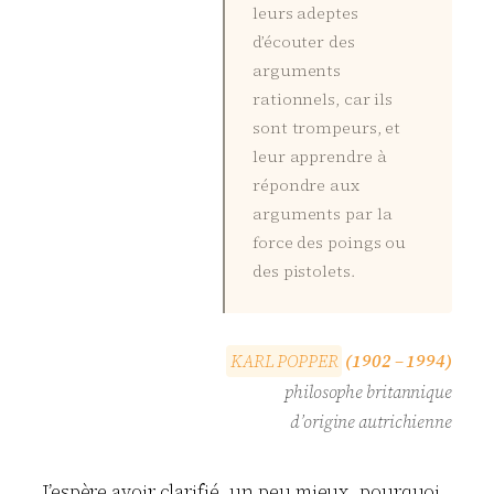
leurs adeptes
d’écouter des
arguments
rationnels, car ils
sont trompeurs, et
leur apprendre à
répondre aux
arguments par la
force des poings ou
des pistolets.
K
A
R
L
P
O
P
P
E
R
(1902 – 1994)
philosophe britannique
d’origine autrichienne
J’espère avoir clarifié, un peu mieux, pourquoi