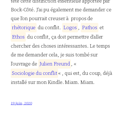
tête cette distinction essentielle apportée par
Bock-Côté. J’ai pu également me demander ce
que l’on pourrait creuser à propos de
r
h
é
t
o
r
i
q
u
e
du conflit.
L
o
g
o
s
,
P
a
t
h
o
s
et
E
t
h
o
s
du conflit, ça doit permettre d’aller
chercher des choses intéressantes. Le temps
de me demander cela, je suis tombé sur
l’ouvrage de
J
u
l
i
e
n
F
r
e
u
n
d
, «
S
o
c
i
o
l
o
g
i
e
d
u
c
o
n
f
l
i
t
« , qui est, du coup, déjà
installé sur mon Kindle. Miam. Miam.
19 juin, 2020