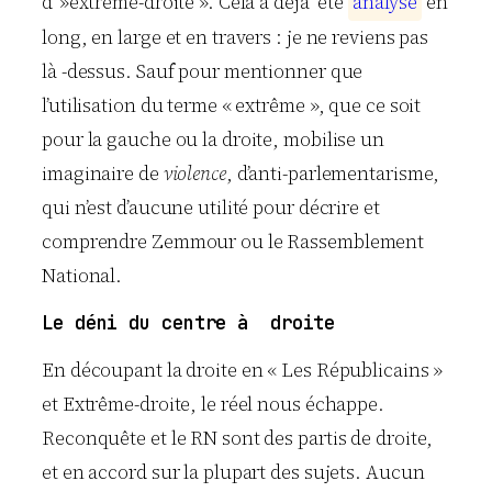
d’ »extrême-droite ». Cela a déjà été
a
n
a
l
y
s
é
en
long, en large et en travers : je ne reviens pas
là -dessus. Sauf pour mentionner que
l’utilisation du terme « extrême », que ce soit
pour la gauche ou la droite, mobilise un
imaginaire de
violence
, d’anti-parlementarisme,
qui n’est d’aucune utilité pour décrire et
comprendre Zemmour ou le Rassemblement
National.
Le déni du centre à droite
En découpant la droite en « Les Républicains »
et Extrême-droite, le réel nous échappe.
Reconquête et le RN sont des partis de droite,
et en accord sur la plupart des sujets. Aucun