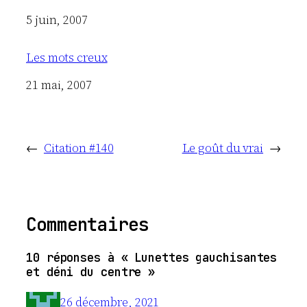
Date
5 juin, 2007
Les mots creux
Date
21 mai, 2007
←
Citation #140
Le goût du vrai
→
Commentaires
10 réponses à « Lunettes gauchisantes
et déni du centre »
26 décembre, 2021