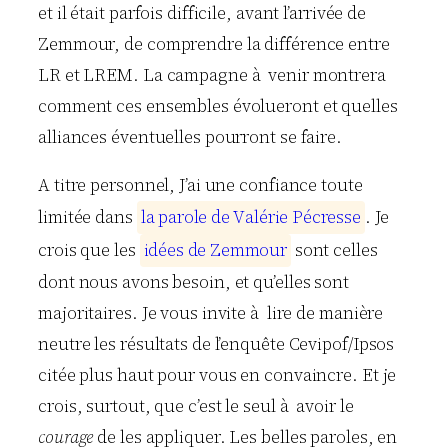
et il était parfois difficile, avant l’arrivée de
Zemmour, de comprendre la différence entre
LR et LREM. La campagne à venir montrera
comment ces ensembles évolueront et quelles
alliances éventuelles pourront se faire.
A titre personnel, J’ai une confiance toute
limitée dans
l
a
p
a
r
o
l
e
d
e
V
a
l
é
r
i
e
P
é
c
r
e
s
s
e
. Je
crois que les
i
d
é
e
s
d
e
Z
e
m
m
o
u
r
sont celles
dont nous avons besoin, et qu’elles sont
majoritaires. Je vous invite à lire de manière
neutre les résultats de l’enquête Cevipof/Ipsos
citée plus haut pour vous en convaincre. Et je
crois, surtout, que c’est le seul à avoir le
courage
de les appliquer. Les belles paroles, en