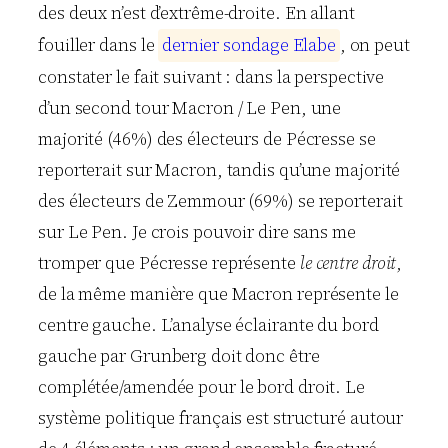
des deux n’est d’extrême-droite. En allant
fouiller dans le
d
e
r
n
i
e
r
s
o
n
d
a
g
e
E
l
a
b
e
, on peut
constater le fait suivant : dans la perspective
d’un second tour Macron / Le Pen, une
majorité (46%) des électeurs de Pécresse se
reporterait sur Macron, tandis qu’une majorité
des électeurs de Zemmour (69%) se reporterait
sur Le Pen. Je crois pouvoir dire sans me
tromper que Pécresse représente
le centre droit
,
de la même manière que Macron représente le
centre gauche. L’analyse éclairante du bord
gauche par Grunberg doit donc être
complétée/amendée pour le bord droit. Le
système politique français est structuré autour