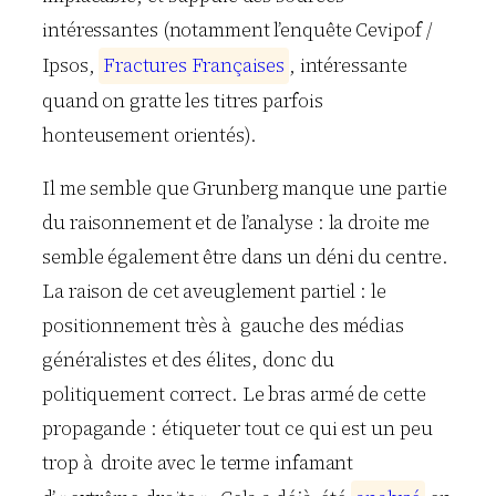
intéressantes (notamment l’enquête Cevipof /
Ipsos,
F
r
a
c
t
u
r
e
s
F
r
a
n
ç
a
i
s
e
s
, intéressante
quand on gratte les titres parfois
honteusement orientés).
Il me semble que Grunberg manque une partie
du raisonnement et de l’analyse : la droite me
semble également être dans un déni du centre.
La raison de cet aveuglement partiel : le
positionnement très à gauche des médias
généralistes et des élites, donc du
politiquement correct. Le bras armé de cette
propagande : étiqueter tout ce qui est un peu
trop à droite avec le terme infamant