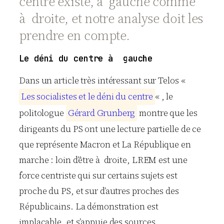
centre existe, à gauche comme
à droite, et notre analyse doit les
prendre en compte.
Le déni du centre à gauche
Dans un article très intéressant sur Telos «
L
e
s
s
o
c
i
a
l
i
s
t
e
s
e
t
l
e
d
é
n
i
d
u
c
e
n
t
r
e
« , le
politologue
G
é
r
a
r
d
G
r
u
n
b
e
r
g
montre que les
dirigeants du PS ont une lecture partielle de ce
que représente Macron et La République en
marche : loin d’être à droite, LREM est une
force centriste qui sur certains sujets est
proche du PS, et sur d’autres proches des
Républicains. La démonstration est
implacable, et s’appuie des sources