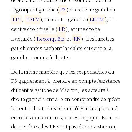
de 4 éléments : un grand ensemble fracturé
regroupant gauche (
P
S
) et extrême-gauche (
L
F
I
,
E
E
L
V
), un centre gauche (
L
R
E
M
), un
centre droit fragile (
L
R
), et une droite
fracturée (
R
e
c
o
n
q
u
ê
t
e
et
R
N
). Les lunettes
gauchisantes cachent la réalité du centre, à
gauche, comme à droite.
De la même manière que les responsables du
PS gagneraient à prendre en compte l’existence
du centre gauche de Macron, les acteurs à
droite gagneraient à bien comprendre ce qu’est
le centre droit. Il est clair qu’il y a une porosité
entre les deux centres, et c’est logique. Nombre
de membres des LR sont passés chez Macron,