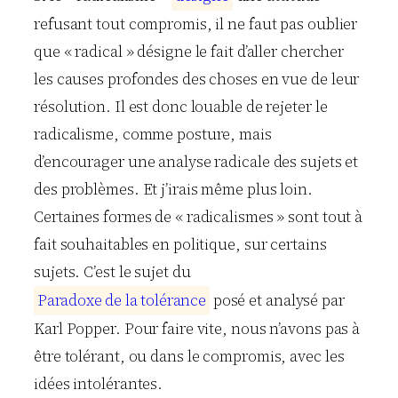
refusant tout compromis, il ne faut pas oublier
que « radical » désigne le fait d’aller chercher
les causes profondes des choses en vue de leur
résolution. Il est donc louable de rejeter le
radicalisme, comme posture, mais
d’encourager une analyse radicale des sujets et
des problèmes. Et j’irais même plus loin.
Certaines formes de « radicalismes » sont tout à
fait souhaitables en politique, sur certains
sujets. C’est le sujet du
P
a
r
a
d
o
x
e
d
e
l
a
t
o
l
é
r
a
n
c
e
posé et analysé par
Karl Popper. Pour faire vite, nous n’avons pas à
être tolérant, ou dans le compromis, avec les
idées intolérantes.