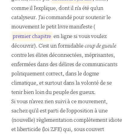
comme il l’explique, dont il n’a été qu’un
catalyseur. J’ai commandé pour soutenir le
mouvement le petit livre manifeste (
p
r
e
m
i
e
r
c
h
a
p
i
t
r
e
en ligne si vous voulez
découvrir). C’est un formidable
coup de gueule
contre les élites déconnectées, méprisantes,
enfermées dans des délires de communicants
politiquement correct, dans le dogme
climatique, et surtout dans la volonté de se
tenir bien loin du peuple des gueux.
Si vous n’avez rien suivi à ce mouvement,
sachez qu’il est parti de l’opposition à une
(nouvelle) règlementation complètement idiote
et liberticide (loi ZFE) qui, sous couvert