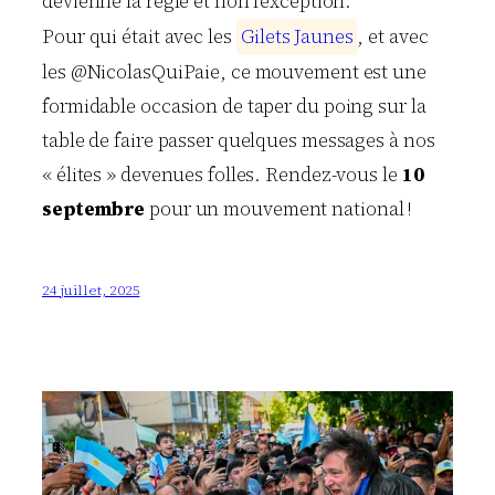
devienne la règle et non l’exception.
Pour qui était avec les
G
i
l
e
t
s
J
a
u
n
e
s
, et avec
les @NicolasQuiPaie, ce mouvement est une
formidable occasion de taper du poing sur la
table de faire passer quelques messages à nos
« élites » devenues folles. Rendez-vous le
10
septembre
pour un mouvement national !
24 juillet, 2025