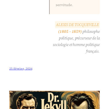
servitude.
A
L
E
X
I
S
D
E
T
O
C
Q
U
E
V
I
L
L
E
(1805 – 1859)
philosophe
politique, précurseur de la
sociologie et homme politique
français.
25 février, 2026