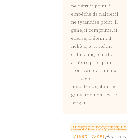
ne détruit point, il
empêche de naître; il
ne tyrannise point, il
gêne, il comprime, il
énerve, il éteint, il
hébète, et il réduit
enfin chaque nation
à n’être plus qu’un
troupeau d’animaux
timides et
industrieux, dont le
gouvernement est le
berger.
A
L
E
X
I
S
D
E
T
O
C
Q
U
E
V
I
L
L
E
(1805 – 1859)
philosophe