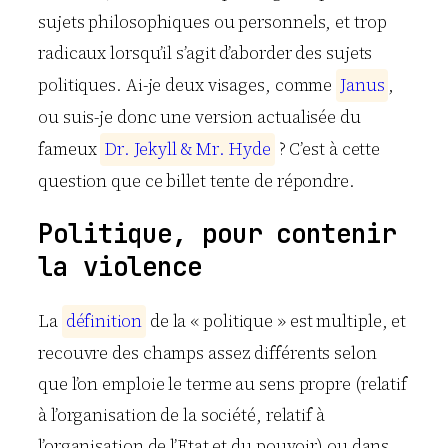
sujets philosophiques ou personnels, et trop
radicaux lorsqu’il s’agit d’aborder des sujets
politiques. Ai-je deux visages, comme
J
a
n
u
s
,
ou suis-je donc une version actualisée du
fameux
D
r
.
J
e
k
y
l
l
&
M
r
.
H
y
d
e
? C’est à cette
question que ce billet tente de répondre.
Politique, pour contenir
la violence
La
d
é
f
i
n
i
t
i
o
n
de la « politique » est multiple, et
recouvre des champs assez différents selon
que l’on emploie le terme au sens propre (relatif
à l’organisation de la société, relatif à
l’organisation de l’Etat et du pouvoir) ou dans