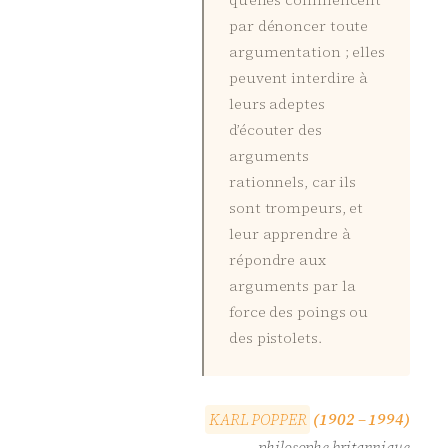
par dénoncer toute
argumentation ; elles
peuvent interdire à
leurs adeptes
d’écouter des
arguments
rationnels, car ils
sont trompeurs, et
leur apprendre à
répondre aux
arguments par la
force des poings ou
des pistolets.
K
A
R
L
P
O
P
P
E
R
(1902 – 1994)
philosophe britannique