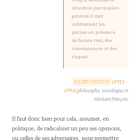
situation parce qu’en
général il met
subitement les
parties en présence
de l’enjeu réel, des
conséquences et des
risques.
J
U
L
I
E
N
F
R
E
U
N
D
(1921 –
1993)
philosophe, sociologue et
résistant français
Il faut donc bien pour cela, assumer, en
politique, de radicaliser un peu ses opinions,
ou celles de ses adversaires, pour permettre