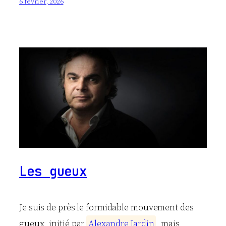
6 février, 2026
Les gueux
Je suis de près le formidable mouvement des
gueux, initié par
A
l
e
x
a
n
d
r
e
J
a
r
d
i
n
, mais,