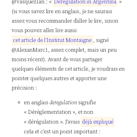
@VasquezIan : «
D
e
r
e
g
u
l
a
t
i
o
n
i
n
A
r
g
e
n
t
i
n
a
»
(si vous savez lire en anglais, je ne saurais
assez vous recommander d’aller le lire, sinon
vous pouvez allez lire aussi
c
e
t
a
r
t
i
c
l
e
d
e
l
’
I
n
s
t
i
t
u
t
M
o
n
t
a
i
g
n
e
, signé
@AlexanMarc1, assez complet, mais un peu
moins récent). Avant de vous partager
quelques éléments de cet article, je voudrais en
pointer quelques autres et apporter une
précision :
en anglais
deregulation
signifie
« Déréglementation », et non
« dérégulation ». J’avais
d
é
j
à
e
x
p
l
i
q
u
é
cela et c’est un point important :