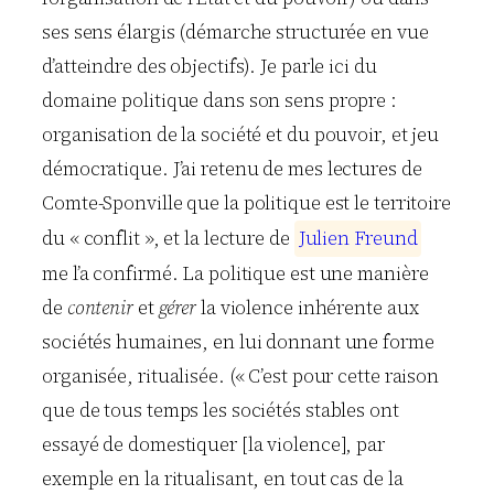
ses sens élargis (démarche structurée en vue
d’atteindre des objectifs). Je parle ici du
domaine politique dans son sens propre :
organisation de la société et du pouvoir, et jeu
démocratique. J’ai retenu de mes lectures de
Comte-Sponville que la politique est le territoire
du « conflit », et la lecture de
J
u
l
i
e
n
F
r
e
u
n
d
me l’a confirmé. La politique est une manière
de
contenir
et
gérer
la violence inhérente aux
sociétés humaines, en lui donnant une forme
organisée, ritualisée. (« C’est pour cette raison
que de tous temps les sociétés stables ont
essayé de domestiquer [la violence], par
exemple en la ritualisant, en tout cas de la