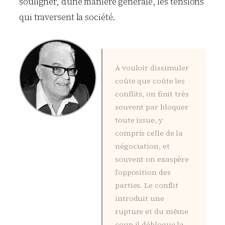
souligner, d’une manière générale, les tensions
qui traversent la société.
A vouloir dissimuler
coûte que coûte les
conflits, on finit très
souvent par bloquer
toute issue, y
compris celle de la
négociation, et
souvent on exaspère
l’opposition des
parties. Le conflit
introduit une
rupture et du même
coup il débloque la