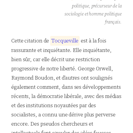
politique, précurseur de la
sociologie et homme politique
français.
Cette citation de
T
o
c
q
u
e
v
i
l
l
e
est à la fois
rassurante et inquiétante. Elle inquiétante,
bien sûr, car elle décrit une restriction
progressive de notre liberté. George Orwell,
Raymond Boudon, et d’autres ont soulignés
également comment, dans ses développements
récents, la démocratie libérale, avec des médias
et des institutions noyautées par des
socialistes, a connu une dérive plus perverse
encore. Des pseudos chercheurs et