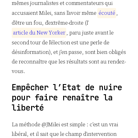
mêmes journalistes et commentateurs qui
accusaient Milei, sans l’avoir même
é
c
o
u
t
é
,
d’être un fou, d’extrême-droite (l’
a
r
t
i
c
l
e
d
u
N
e
w
Y
o
r
k
e
r
, paru juste avant le
second tour de l’élection est une perle de
désinformation), et j’en passe, sont bien obligés
de reconnaître que les résultats sont au rendez-
vous.
Empêcher l’Etat de nuire
pour faire renaître la
liberté
La méthode @JMilei est simple : c’est un vrai
libéral, et il sait que le champ d’intervention