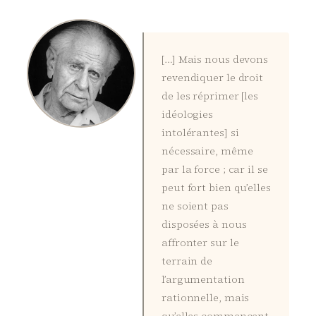
[…] Mais nous devons
revendiquer le droit
de les réprimer [les
idéologies
intolérantes] si
nécessaire, même
par la force ; car il se
peut fort bien qu’elles
ne soient pas
disposées à nous
affronter sur le
terrain de
l’argumentation
rationnelle, mais
qu’elles commencent