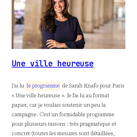
Une ville heureuse
J’ai lu
l
e
p
r
o
g
r
a
m
m
e
de Sarah Knafo pour Paris
« Une ville heureuse ». Je l’ai lu au format
papier, car je voulais soutenir un peu la
campagne. C’est un formidable programme
pour plusieurs raisons : très pragmatique et
concret (toutes les mesures sont détaillées,