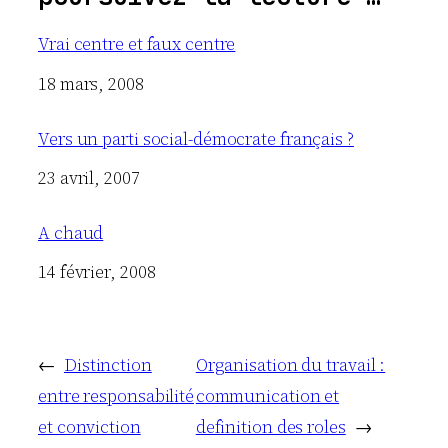
Vrai centre et faux centre
Date
18 mars, 2008
Vers un parti social-démocrate français ?
Date
23 avril, 2007
A chaud
Date
14 février, 2008
←
Distinction
Organisation du travail :
entre responsabilité
communication et
et conviction
definition des roles
→