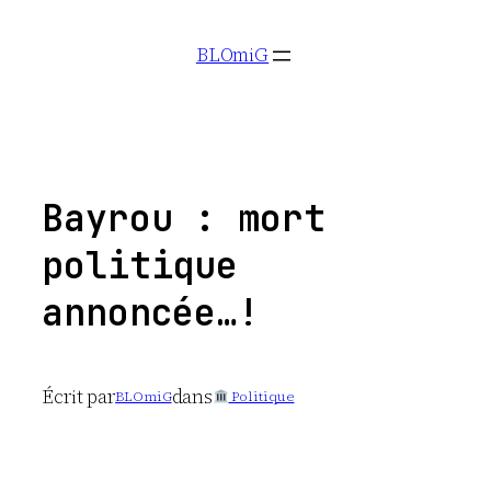
Aller
BLOmiG
au
contenu
Bayrou : mort
politique
annoncée…!
Écrit par
dans
BLOmiG
Politique