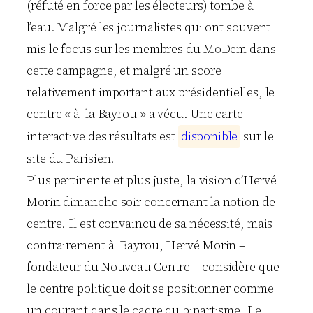
(réfuté en force par les électeurs) tombe à
l’eau. Malgré les journalistes qui ont souvent
mis le focus sur les membres du MoDem dans
cette campagne, et malgré un score
relativement important aux présidentielles, le
centre « à la Bayrou » a vécu. Une carte
interactive des résultats est
d
i
s
p
o
n
i
b
l
e
sur le
site du Parisien.
Plus pertinente et plus juste, la vision d’Hervé
Morin dimanche soir concernant la notion de
centre. Il est convaincu de sa nécessité, mais
contrairement à Bayrou, Hervé Morin –
fondateur du Nouveau Centre – considère que
le centre politique doit se positionner comme
un courant dans le cadre du bipartisme. Le