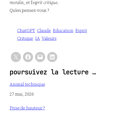
morales
, et l’
esprit critique
.
Qu’en pensez-vous ?
ChatGPT
Claude
Education
Esprit
Critique
IA
Valeurs
poursuivez la lecture …
Animal technique
Date
27 mai, 2026
Prise de hauteur ?