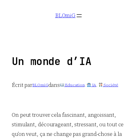
Aller
BLOmiG
au
contenu
Un monde d’IA
Écrit par
dans
BLOmiG
Education
, 
IA
, 
Société
On peut trouver cela fascinant, angoissant,
stimulant, décourageant, stressant, ou tout ce
qu’on veut, ça ne change pas grand-chose à la