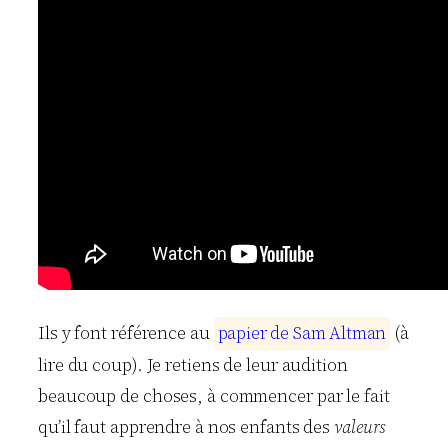
Ils y font référence au
p
a
p
i
e
r
d
e
S
a
m
A
l
t
m
a
n
(à
lire du coup). Je retiens de leur audition
beaucoup de choses, à commencer par le fait
qu’il faut apprendre à nos enfants des
valeurs