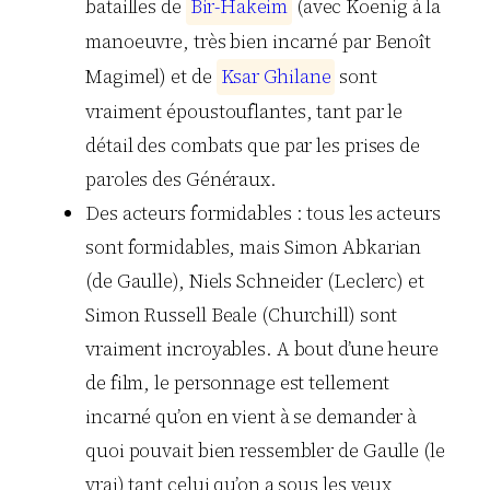
batailles de
B
i
r
-
H
a
k
e
i
m
(avec Koenig à la
manoeuvre, très bien incarné par Benoît
Magimel) et de
K
s
a
r
G
h
i
l
a
n
e
sont
vraiment époustouflantes, tant par le
détail des combats que par les prises de
paroles des Généraux.
Des acteurs formidables : tous les acteurs
sont formidables, mais Simon Abkarian
(de Gaulle), Niels Schneider (Leclerc) et
Simon Russell Beale (Churchill) sont
vraiment incroyables. A bout d’une heure
de film, le personnage est tellement
incarné qu’on en vient à se demander à
quoi pouvait bien ressembler de Gaulle (le
vrai) tant celui qu’on a sous les yeux