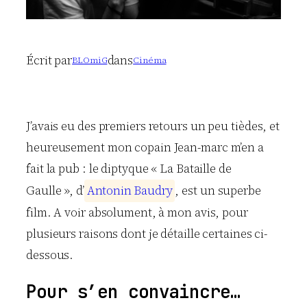
Écrit par
dans
BLOmiG
Cinéma
J’avais eu des premiers retours un peu tièdes, et
heureusement mon copain Jean-marc m’en a
fait la pub : le diptyque « La Bataille de
Gaulle », d’
A
n
t
o
n
i
n
B
a
u
d
r
y
, est un superbe
film. A voir absolument, à mon avis, pour
plusieurs raisons dont je détaille certaines ci-
dessous.
Pour s’en convaincre…