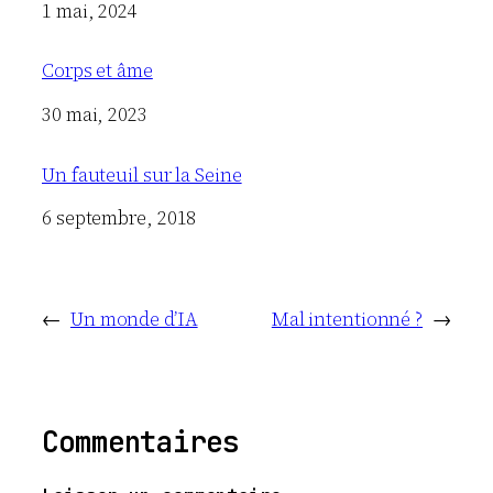
Date
1 mai, 2024
Corps et âme
Date
30 mai, 2023
Un fauteuil sur la Seine
Date
6 septembre, 2018
←
Un monde d’IA
Mal intentionné ?
→
Commentaires