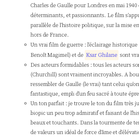
Charles de Gaulle pour Londres en mai 1940 et 
déterminants, et passionnants. Le film s’appu
parallèle de l’histoire politique, sur la mise
hors de France.
Un vrai film de guerre : l’éclairage historique
Benoît Magimel) et de
K
s
a
r
G
h
i
l
a
n
e
sont vra
Des acteurs formidables : tous les acteurs s
(Churchill) sont vraiment incroyables. A bou
ressembler de Gaulle (le vrai) tant celui qu’
fantastique, empli d’un feu sacré à toute épr
Un ton parfait : je trouve le ton du film très 
biopic un peu trop admiratif et faisant de l’h
beaux et touchants. Dans la tourmente de te
de valeurs un idéal de force d’âme et d’élévat