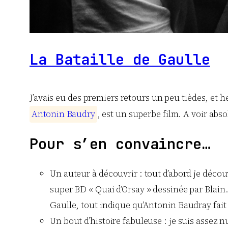
La Bataille de Gaulle
J’avais eu des premiers retours un peu tièdes, et h
A
n
t
o
n
i
n
B
a
u
d
r
y
, est un superbe film. A voir abs
Pour s’en convaincre…
Un auteur à découvrir : tout d’abord je décou
super BD « Quai d’Orsay » dessinée par Blain
Gaulle, tout indique qu’Antonin Baudray fait 
Un bout d’histoire fabuleuse : je suis assez nu