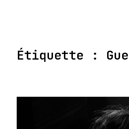
Aller
au
contenu
Étiquette :
Gue