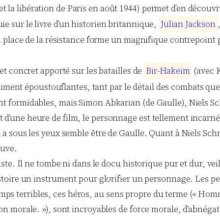
la libération de Paris en août 1944) permet d’en découvrir 
ie sur le livre d’un historien britannique,
J
u
l
i
a
n
J
a
c
k
s
o
n
 en place de la résistance forme un magnifique contrepoint
 et concret apporté sur les batailles de
B
i
r
-
H
a
k
e
i
m
(avec K
iment époustouflantes, tant par le détail des combats que
ont formidables, mais Simon Abkarian (de Gaulle), Niels Sc
t d’une heure de film, le personnage est tellement incarn
on a sous les yeux semble être de Gaulle. Quant à Niels Sc
euve.
juste. Il ne tombe ni dans le docu historique pur et dur, ve
istoire un instrument pour glorifier un personnage. Les per
mps terribles, ces héros, au sens propre du terme (« Ho
ion morale. »), sont incroyables de force morale, d’abnégati