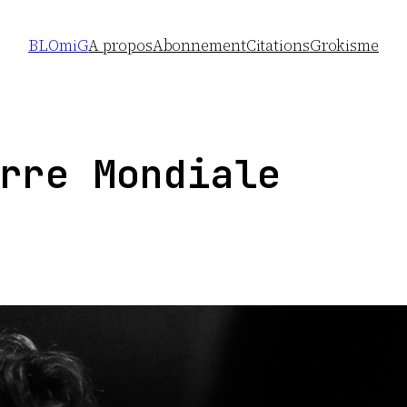
BLOmiG
A propos
Abonnement
Citations
Grokisme
rre Mondiale