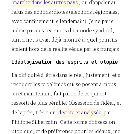
m
a
r
c
h
e
d
a
n
s
l
e
s
a
u
t
r
e
s
p
a
y
s
, ou d’appeler au
refus des actions idiotes (élections régionales,
avec confinement le lendemain). Je ne parle
même pas des réactions du monde syndical,
tant il nous avait déjà montré à quel point ils
étaient hors de la réalité vécue par les français.
Idéologisation des esprits et utopie
La difficulté à être dans le réel, justement, et à
résoudre les problèmes qui se posent à nous,
ici et maintenant, fait partie de ce qui est
ressorti de plus pénible. Obsession de l’idéal, et
de l’après, très bien
d
é
c
r
i
t
e
e
t
a
n
a
l
y
s
é
e
par
Philippe Silberzahn. Cette forme d’obsession
utopique, et de préférence pour les idéaux, me