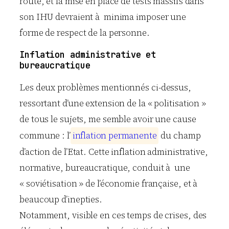
route, et la mise en place de tests massifs dans
son IHU devraient à minima imposer une
forme de respect de la personne.
Inflation administrative et
bureaucratique
Les deux problèmes mentionnés ci-dessus,
ressortant d’une extension de la « politisation »
de tous le sujets, me semble avoir une cause
commune : l’
i
n
f
l
a
t
i
o
n
p
e
r
m
a
n
e
n
t
e
du champ
d’action de l’Etat. Cette inflation administrative,
normative, bureaucratique, conduit à une
« soviétisation » de l’économie française, et à
beaucoup d’inepties.
Notamment, visible en ces temps de crises, des