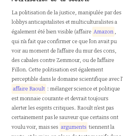
La politisation de la justice, manipulée par des
lobbys anticapitalistes et multiculturalistes a
également été bien visible (affaire
A
m
a
z
o
n
,
qui n’a fait que confirmer ce que l’on avait pu
voir au moment de l’affaire du mur des cons,
des cabales contre Zemmour, ou de l’affaire
Fillon. Cette politisation est également
perceptible dans le domaine scientifique avec l’
a
f
f
a
i
r
e
R
a
o
u
l
t
: mélanger science et politique
est monnaie courante et devrait toujours
alerter les esprits critiques. Raoult n’est pas
certainement pas le sauveur que certains ont
voulu voir, mais ses
a
r
g
u
m
e
n
t
s
tiennent la