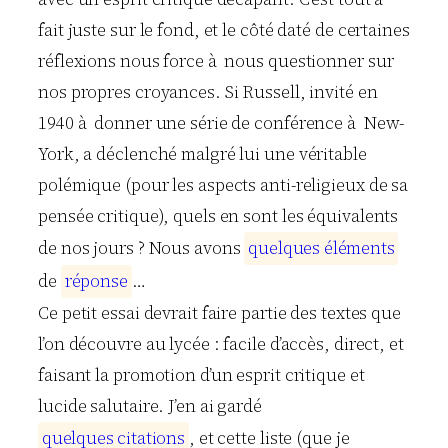
fait juste sur le fond, et le côté daté de certaines
réflexions nous force à nous questionner sur
nos propres croyances. Si Russell, invité en
1940 à donner une série de conférence à New-
York, a déclenché malgré lui une véritable
polémique (pour les aspects anti-religieux de sa
pensée critique), quels en sont les équivalents
de nos jours ? Nous avons
q
u
e
l
q
u
e
s
é
l
é
m
e
n
t
s
de
r
é
p
o
n
s
e
…
Ce petit essai devrait faire partie des textes que
l’on découvre au lycée : facile d’accès, direct, et
faisant la promotion d’un esprit critique et
lucide salutaire. J’en ai gardé
q
u
e
l
q
u
e
s
c
i
t
a
t
i
o
n
s
, et cette liste (que je