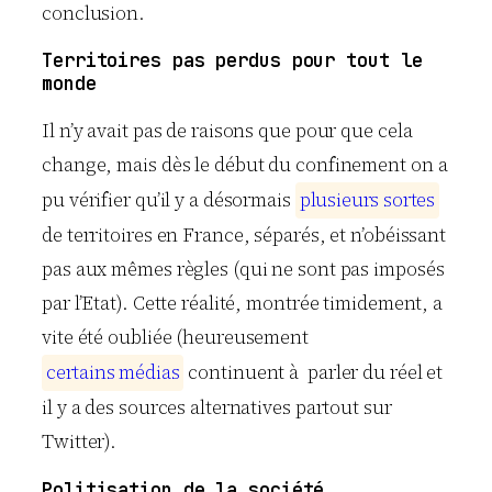
conclusion.
Territoires pas perdus pour tout le
monde
Il n’y avait pas de raisons que pour que cela
change, mais dès le début du confinement on a
pu vérifier qu’il y a désormais
p
l
u
s
i
e
u
r
s
s
o
r
t
e
s
de territoires en France, séparés, et n’obéissant
pas aux mêmes règles (qui ne sont pas imposés
par l’Etat). Cette réalité, montrée timidement, a
vite été oubliée (heureusement
c
e
r
t
a
i
n
s
m
é
d
i
a
s
continuent à parler du réel et
il y a des sources alternatives partout sur
Twitter).
Politisation de la société