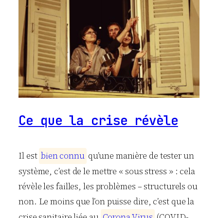
Ce que la crise révèle
Il est
b
i
e
n
c
o
n
n
u
qu’une manière de tester un
système, c’est de le mettre « sous stress » : cela
révèle les failles, les problèmes – structurels ou
non. Le moins que l’on puisse dire, c’est que la
crise sanitaire liée au
C
o
r
o
n
a
V
i
r
u
s
(COVID-