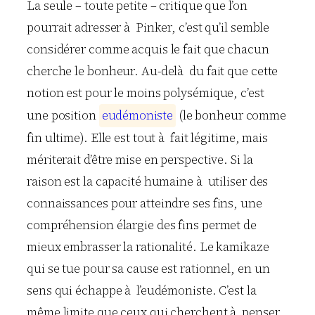
La seule – toute petite – critique que l’on
pourrait adresser à Pinker, c’est qu’il semble
considérer comme acquis le fait que chacun
cherche le bonheur. Au-delà du fait que cette
notion est pour le moins polysémique, c’est
une position
e
u
d
é
m
o
n
i
s
t
e
(le bonheur comme
fin ultime). Elle est tout à fait légitime, mais
mériterait d’être mise en perspective. Si la
raison est la capacité humaine à utiliser des
connaissances pour atteindre ses fins, une
compréhension élargie des fins permet de
mieux embrasser la rationalité. Le kamikaze
qui se tue pour sa cause est rationnel, en un
sens qui échappe à l’eudémoniste. C’est la
même limite que ceux qui cherchent à penser