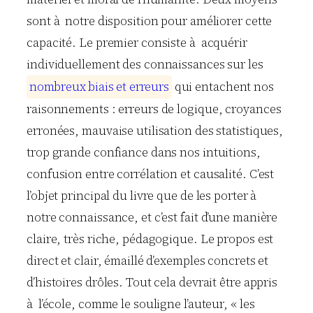
sont à notre disposition pour améliorer cette
capacité. Le premier consiste à acquérir
individuellement des connaissances sur les
n
o
m
b
r
e
u
x
b
i
a
i
s
e
t
e
r
r
e
u
r
s
qui entachent nos
raisonnements : erreurs de logique, croyances
erronées, mauvaise utilisation des statistiques,
trop grande confiance dans nos intuitions,
confusion entre corrélation et causalité. C’est
l’objet principal du livre que de les porter à
notre connaissance, et c’est fait d’une manière
claire, très riche, pédagogique. Le propos est
direct et clair, émaillé d’exemples concrets et
d’histoires drôles. Tout cela devrait être appris
à l’école, comme le souligne l’auteur, « les