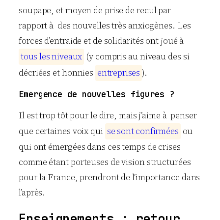
soupape, et moyen de prise de recul par
rapport à des nouvelles très anxiogènes. Les
forces d’entraide et de solidarités ont joué à
t
o
u
s
l
e
s
n
i
v
e
a
u
x
(y compris au niveau des si
décriées et honnies
e
n
t
r
e
p
r
i
s
e
s
).
Emergence de nouvelles figures ?
Il est trop tôt pour le dire, mais j’aime à penser
que certaines voix qui
s
e
s
o
n
t
c
o
n
f
i
r
m
é
e
s
ou
qui ont émergées dans ces temps de crises
comme étant porteuses de vision structurées
pour la France, prendront de l’importance dans
l’après.
Enseignements : retour