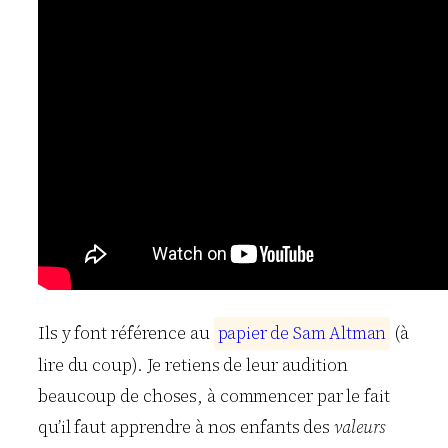
Ils y font référence au
p
a
p
i
e
r
d
e
S
a
m
A
l
t
m
a
n
(à
lire du coup). Je retiens de leur audition
beaucoup de choses, à commencer par le fait
qu’il faut apprendre à nos enfants des
valeurs