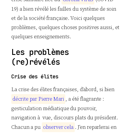
19) a bien révélé les failles du système de soin
et de la société française. Voici quelques
problèmes, quelques choses positives aussi, et
quelques enseignements.
Les problèmes
(re)révélés
Crise des élites
La crise des élites françaises, d’abord, si bien
d
é
c
r
i
t
e
p
a
r
P
i
e
r
r
e
M
a
r
i
, a été flagrante :
gesticulation médiatique du pouvoir,
navigation à vue, discours plats du président.
Chacun a pu
o
b
s
e
r
v
e
r
c
e
l
a
. J’en reparlerai en