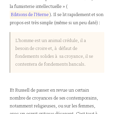
la fumisterie intellectuelle » (
E
d
i
t
i
o
n
s
d
e
l
’
H
e
r
n
e
). Il se lit rapidement et son
propos est très simple (même si un peu daté) :
L’homme est un animal crédule, il a
besoin de croire et, à défaut de
fondements solides à sa croyance, il se
contentera de fondements bancals.
Et Russell de passer en revue un certain
nombre de croyances de ses contemporains,
notamment religieuses, ou sur les femmes,
avec un esprit critique décapant. C’est tout à