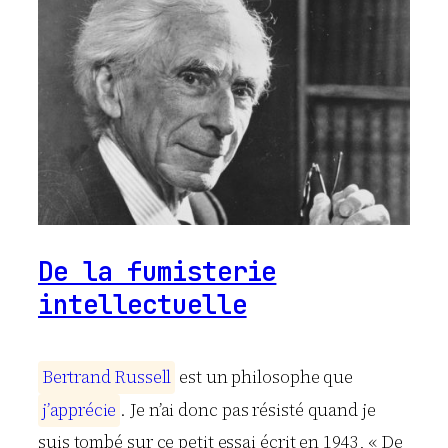
De la fumisterie
intellectuelle
B
e
r
t
r
a
n
d
R
u
s
s
e
l
l
est un philosophe que
j
’
a
p
p
r
é
c
i
e
. Je n’ai donc pas résisté quand je
suis tombé sur ce petit essai écrit en 1943, « De