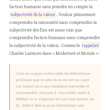
l’action humaine sans prendre en compte la
s
u
b
j
e
c
t
i
v
i
t
é
d
e
l
a
v
a
l
e
u
r
. Vouloir pleinement
comprendre la rationalité sans comprendre la
subjectivité des fins est aussi vain que
comprendre l’action humaine sans comprendre
la subjectivité de la valeur. Comme le
r
a
p
p
e
l
a
i
t
Charles Larmore dans « Modernité et Morale » :
C’est un acquis irrévocable du libéralisme
politique que le sens de la vie est un sujet
sur lequel on a une tendance naturelle et
raisonnable, non pas à s’accorder, mais à
différer et à s’opposer les uns aux autres. De
là , l’effort libéral pour déterminer une