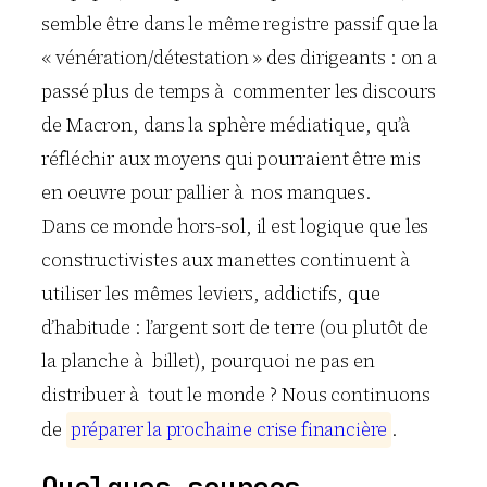
semble être dans le même registre passif que la
« vénération/détestation » des dirigeants : on a
passé plus de temps à commenter les discours
de Macron, dans la sphère médiatique, qu’à
réfléchir aux moyens qui pourraient être mis
en oeuvre pour pallier à nos manques.
Dans ce monde hors-sol, il est logique que les
constructivistes aux manettes continuent à
utiliser les mêmes leviers, addictifs, que
d’habitude : l’argent sort de terre (ou plutôt de
la planche à billet), pourquoi ne pas en
distribuer à tout le monde ? Nous continuons
de
p
r
é
p
a
r
e
r
l
a
p
r
o
c
h
a
i
n
e
c
r
i
s
e
f
i
n
a
n
c
i
è
r
e
.