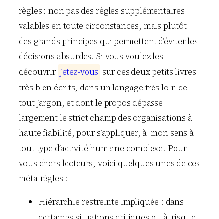
règles : non pas des règles supplémentaires
valables en toute circonstances, mais plutôt
des grands principes qui permettent d’éviter les
décisions absurdes. Si vous voulez les
découvrir
j
e
t
e
z
-
v
o
u
s
sur ces deux petits livres
très bien écrits, dans un langage très loin de
tout jargon, et dont le propos dépasse
largement le strict champ des organisations à
haute fiabilité, pour s’appliquer, à mon sens à
tout type d’activité humaine complexe. Pour
vous chers lecteurs, voici quelques-unes de ces
méta-règles :
Hiérarchie restreinte impliquée : dans
certaines situations critiques ou à risque,