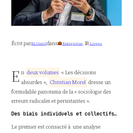
Écrit par
dans
BLOmiG
Entreprise
, 
Livres
E
n
d
e
u
x
v
o
l
u
m
e
s
« Les décisions
absurdes »,
C
h
r
i
s
t
i
a
n
M
o
r
e
l
dresse un
formidable panorama de la « sociologie des
erreurs radicales et persistantes ».
Des biais individuels et collectifs…
Le premier est consacré à une analyse