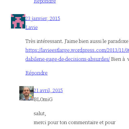
Répondre
23 janvier, 2015
Lavie
Très intéressant. J’aime bien aussi le paradoxe 
https://lavieestlarge.wordpress.com/2013/11/0
dabilene-gage-de-decisions-absurdes/
Bien à 
Répondre
21 avril, 2015
BLOmiG
salut,
merci pour ton commentaire et pour