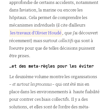
approfondie de certains accidents, notamment
dans l’aviation, la marine ou encore les
hôpitaux. Cela permet de comprendre les
mécanismes individuels (il cite d’ailleurs
l
e
s
t
r
a
v
a
u
x
d
’
O
l
i
v
i
e
r
H
o
u
d
é
, que j’ai découvert
récemment) mais surtout
collectifs
qui sont à
l’oeuvre pour que de telles décisions puissent
être prises.
…et des meta-règles pour les éviter
Le deuxième volume montre les organisations
–
et surtout les processus
– qui ont été mis en
place dans les environnements à haute fiabilité
pour contrer ces biais collectifs. Il y a des
solutions, et elles sont de l’ordre des méta-