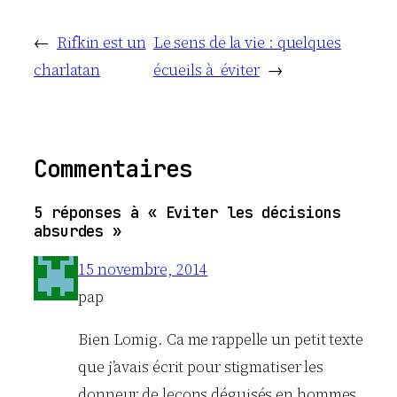
←
Rifkin est un
Le sens de la vie : quelques
charlatan
écueils à éviter
→
Commentaires
5 réponses à « Eviter les décisions
absurdes »
15 novembre, 2014
pap
Bien Lomig. Ca me rappelle un petit texte
que j’avais écrit pour stigmatiser les
donneur de leçons déguisés en hommes