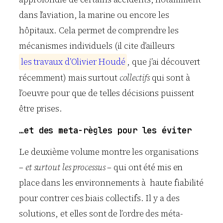
dans l’aviation, la marine ou encore les
hôpitaux. Cela permet de comprendre les
mécanismes individuels (il cite d’ailleurs
l
e
s
t
r
a
v
a
u
x
d
’
O
l
i
v
i
e
r
H
o
u
d
é
, que j’ai découvert
récemment) mais surtout
collectifs
qui sont à
l’oeuvre pour que de telles décisions puissent
être prises.
…et des meta-règles pour les éviter
Le deuxième volume montre les organisations
–
et surtout les processus
– qui ont été mis en
place dans les environnements à haute fiabilité
pour contrer ces biais collectifs. Il y a des
solutions, et elles sont de l’ordre des méta-