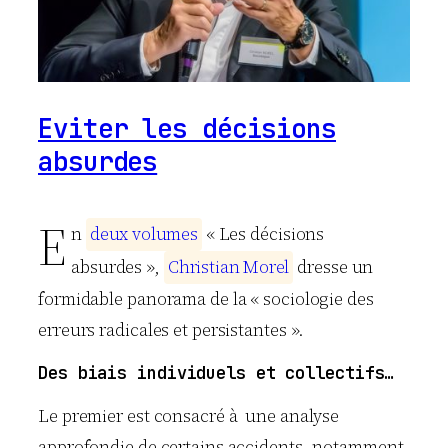
Eviter les décisions
absurdes
E
n
d
e
u
x
v
o
l
u
m
e
s
« Les décisions
absurdes »,
C
h
r
i
s
t
i
a
n
M
o
r
e
l
dresse un
formidable panorama de la « sociologie des
erreurs radicales et persistantes ».
Des biais individuels et collectifs…
Le premier est consacré à une analyse
approfondie de certains accidents, notamment