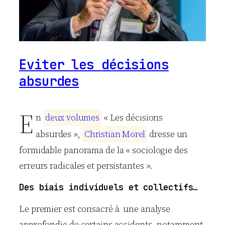
Eviter les décisions
absurdes
E
n
d
e
u
x
v
o
l
u
m
e
s
« Les décisions
absurdes »,
C
h
r
i
s
t
i
a
n
M
o
r
e
l
dresse un
formidable panorama de la « sociologie des
erreurs radicales et persistantes ».
Des biais individuels et collectifs…
Le premier est consacré à une analyse
approfondie de certains accidents, notamment