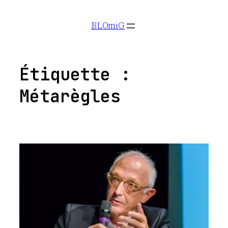
Aller
BLOmiG
au
contenu
Étiquette :
Métarègles