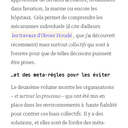
dans l’aviation, la marine ou encore les
hôpitaux. Cela permet de comprendre les
mécanismes individuels (il cite d’ailleurs
l
e
s
t
r
a
v
a
u
x
d
’
O
l
i
v
i
e
r
H
o
u
d
é
, que j’ai découvert
récemment) mais surtout
collectifs
qui sont à
l’oeuvre pour que de telles décisions puissent
être prises.
…et des meta-règles pour les éviter
Le deuxième volume montre les organisations
–
et surtout les processus
– qui ont été mis en
place dans les environnements à haute fiabilité
pour contrer ces biais collectifs. Il y a des
solutions, et elles sont de l’ordre des méta-